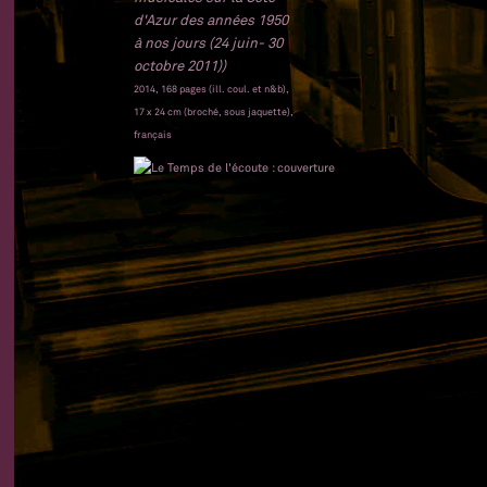
d'Azur des années 1950
à nos jours (24 juin- 30
octobre 2011))
2014, 168 pages (ill. coul. et n&b),
17 x 24 cm (broché, sous jaquette),
français