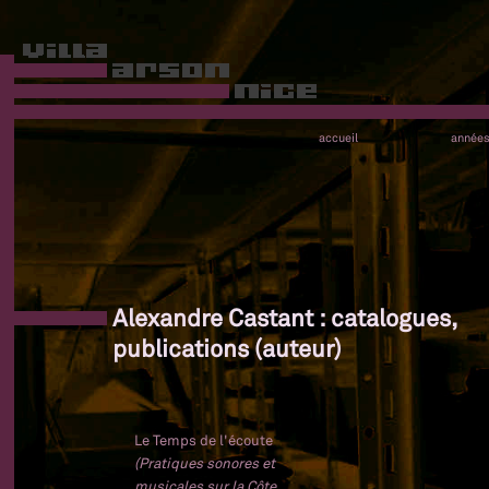
accueil
année
Alexandre Castant : catalogues,
publications (auteur)
Le Temps de l'écoute
(Pratiques sonores et
musicales sur la Côte