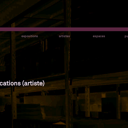
s
expositions
artistes
espaces
pu
cations (artiste)