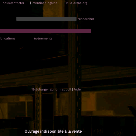
nous contacter
|
mentions légales
|
villa-arson.org
rechercher
blications
événements
Télécharger au format pdf
|
Aide
Ouvrage indisponible à la vente