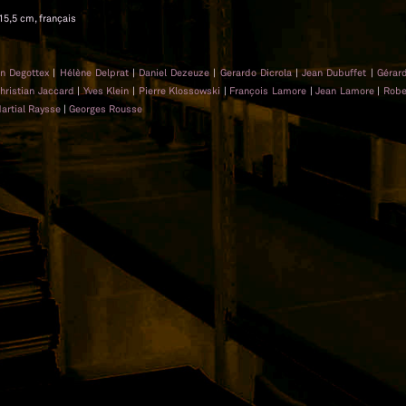
 15,5 cm, français
n Degottex
|
Hélène Delprat
|
Daniel Dezeuze
|
Gerardo Dicrola
|
Jean Dubuffet
|
Gérar
hristian Jaccard
|
Yves Klein
|
Pierre Klossowski
|
François Lamore
|
Jean Lamore
|
Robe
artial Raysse
|
Georges Rousse