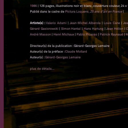
1986
| 126 pages, illustrations noir et blanc, couverture couleur, 24 x
Publié dans le cadre de
Pictura Loquens,
25 ans d'art en France
|
Artiste(s) :
Valerio Adami
|
Jean-Michel Alberola
|
Louis Cane
|
Jea
Gérard Gasiorowski
|
Simon Hantaï
|
Hans Hartung
|
Jean Hélion
|
C
André Masson
|
Henri Michaux
|
Pablo Picasso
|
Patrick Raynaud
|
M
Directeur(s) de la publication : Gérard-Georges Lemaire
Auteur(s) de la préface :
Claude Mollard
Auteur(s) :
Gérard-Georges Lemaire
plus de détails...