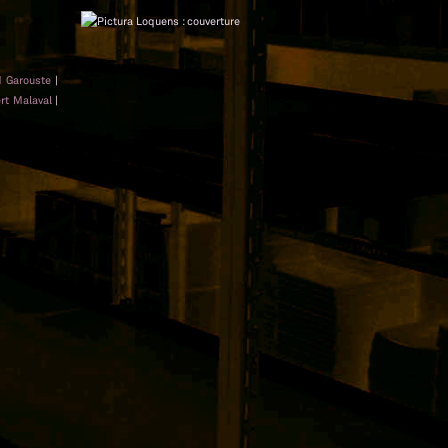
d Garouste
|
rt Malaval
|