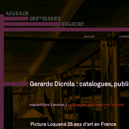
accueil
année
Gerardo Dicrola : catalogues, publi
expositions
|
œuvres
|
catalogues, publications (artiste)
Pictura Loquens 25 ans d'art en France