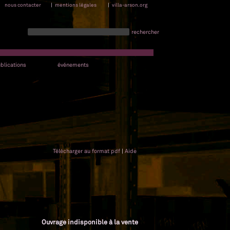
nous contacter
|
mentions légales
|
villa-arson.org
rechercher
blications
événements
Télécharger au format pdf
|
Aide
Ouvrage indisponible à la vente