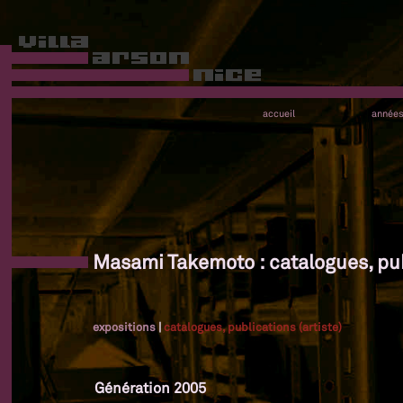
accueil
année
Masami Takemoto : catalogues, publ
expositions
|
catalogues, publications (artiste)
Génération 2005