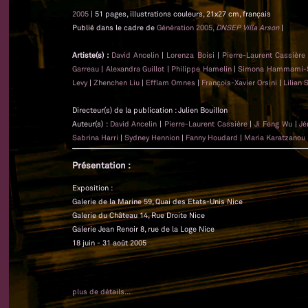
2005
| 51 pages, illustrations couleurs, 21x27 cm, français
Publié dans le cadre de
Génération 2005,
DNSEP Villa Arson
|
Artiste(s) :
David Ancelin
|
Lorenza Boisi
|
Pierre-Laurent Cassière
Garreau
|
Alexandra Guillot
|
Philippe Hamelin
|
Simona Hammami-
Levy
|
Zhenchen Liu
|
Efflam Omnes
|
François-Xavier Orsini
|
Lilian 
Directeur(s) de la publication : Julien Bouillon
Auteur(s) :
David Ancelin
|
Pierre-Laurent Cassière
|
Ji Feng Wu
|
Jé
Sabrina Harri
|
Sydney Hennion
|
Fanny Houdard
|
Maria Karatzanou
Présentation :
Exposition :
Galerie de la Marine 59, Quai des Etats-Unis Nice
Galerie du Château 14, Rue Droite Nice
Galerie Jean Renoir 8, rue de la Loge Nice
18 juin - 31 août 2005
plus de détails...