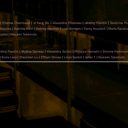
|
Etienne Chambaud
|
Ji Feng Wu
|
Alexandra Filiatreau
|
Jérémy Flandin
|
Sandrine Fl
Svecova
|
Sabrina Harri
|
Sydney Hennion
|
Lina Hentgen
|
Fanny Houdard
|
Maria Karatz
Santot
|
Masami Takemoto
rémy Flandin
|
Mylène Garreau
|
Alexandra Guillot
|
Philippe Hamelin
|
Simona Hammam
|
Sonia Levy
|
Zhenchen Liu
|
Efflam Omnes
|
Lilian Santot
|
Julien T.
|
Masami Takemoto