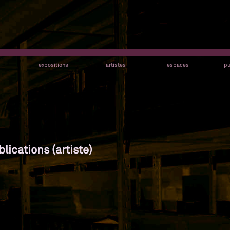
s
expositions
artistes
espaces
pu
ications (artiste)