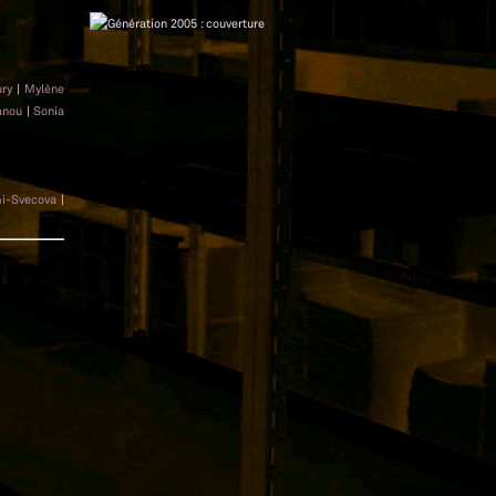
ury
|
Mylène
anou
|
Sonia
i-Svecova
|