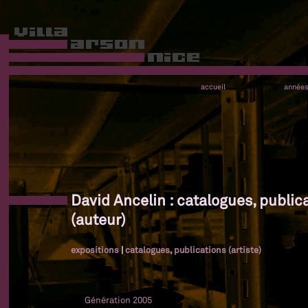
accueil
année
David Ancelin : catalogues, public
(auteur)
expositions
|
catalogues, publications (artiste)
Génération 2005