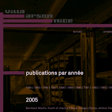
accueil
année
publications par année
1984
|
1985
|
1986
|
1987
|
1988
|
1989
|
1990
|
1991
|
1992
|
1993
|
19
2005
Bernhard Martin, Touch of charme
|
Black Orange
|
Djinns,
édition fra