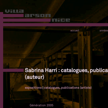
accueil
année
Sabrina Harri : catalogues, publica
(auteur)
expositions
|
catalogues, publications (artiste)
Génération 2005