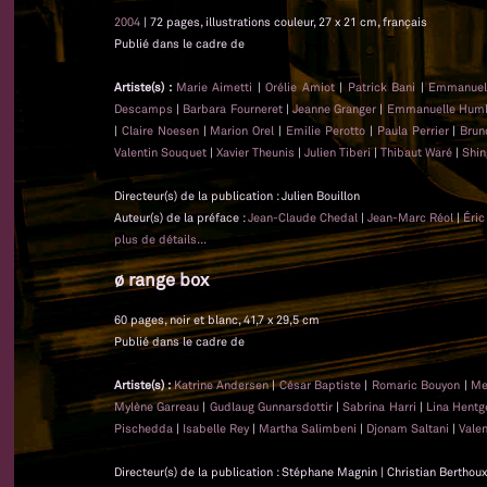
2004
| 72 pages, illustrations couleur, 27 x 21 cm, français
Publié dans le cadre de
Artiste(s) :
Marie Aimetti
|
Orélie Amiot
|
Patrick Bani
|
Emmanuel
Descamps
|
Barbara Fourneret
|
Jeanne Granger
|
Emmanuelle Hum
|
Claire Noesen
|
Marion Orel
|
Emilie Perotto
|
Paula Perrier
|
Brun
Valentin Souquet
|
Xavier Theunis
|
Julien Tiberi
|
Thibaut Waré
|
Shin
Directeur(s) de la publication : Julien Bouillon
Auteur(s) de la préface :
Jean-Claude Chedal
|
Jean-Marc Réol
|
Éric
plus de détails...
ø range box
60 pages, noir et blanc, 41,7 x 29,5 cm
Publié dans le cadre de
Artiste(s) :
Katrine Andersen
|
César Baptiste
|
Romaric Bouyon
|
Me
Mylène Garreau
|
Gudlaug Gunnarsdottir
|
Sabrina Harri
|
Lina Hentg
Pischedda
|
Isabelle Rey
|
Martha Salimbeni
|
Djonam Saltani
|
Vale
Directeur(s) de la publication : Stéphane Magnin | Christian Berthoux