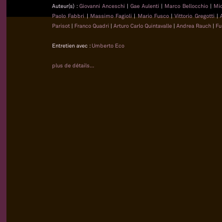
Auteur(s) :
Giovanni Anceschi
|
Gae Aulenti
|
Marco Bellocchio
|
Mi
Paolo Fabbri
|
Massimo Fagioli
|
Mario Fusco
|
Vittorio Gregotti
|
Parisot
|
Franco Quadri
|
Arturo Carlo Quintavalle
|
Andrea Rauch
|
Fu
Entretien avec :
Umberto Eco
plus de détails...