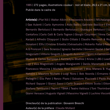
1985
| 272 pages, illustrations couleur - noir et blanc, 26,5 x 21 cm, b
Publié dans le cadre de
Artiste(s) :
Pier'Alli
|
Walter Albini
|
Alessandro Anselmi
|
Michelange
|
Gae Aulenti
|
Carlo Aymonino
|
Aldo Ballo
|
Gabriele Basilico
|
Emi
Bernardo Bertolucci
|
Bernardo Bertolucci
|
Giuseppe Bertolucci
|
U
Cantafora
|
Carlo Celli & Carlo Tognon
|
Giorgio Carpinteri
|
Anna Cast
Kartell
|
Alfredo Chiappori
|
Giulio Cittato
|
Claudio Remondi & Ri
Donatoni
|
Elfo
|
Cristina Erbetta
|
Extrastudio
|
Roberto Fallai
|
Fal
A.G Fronzoni
|
Gaia Scienza
|
Ignazio Gardella
|
Giovanni Gastel
|
Gat
Gregorietti
|
Vittorio Gregotti
|
Gregotti Associati
|
Igort
|
Il Carrozzo
Munos & Carlos Sampayo
|
Kennedy's Studios
|
Krizia
|
LBG
|
Lead
Lupi
|
Vico Magistretti
|
Angelo Mangiarotti
|
Danilo Maramotti
|
Wa
Francesco Messina
|
Michele Rizzi Associati
|
Milo Manara & Hug
Natalini
|
Maurizio Nichetti
|
Luigi Nono
|
Bob Noorda
|
Ermanno 
Pellegrin
|
Elio Petri
|
Renzo Piano
|
Salvatore Piscicelli
|
Paolo Po
Richard Sapper
|
Gianni Sassi
|
Carlo Scarpa
|
Ettore Scola
|
Ettor
Stefano Tamburini
|
Tapiro
|
TBWA
|
Teatro Valdoca
|
Toni Thorimber
Gianni Versace
|
Augusto Vignali
|
Massimo Vignelli
|
Luchino Viscont
Directeur(s) de la publication : Giovanni Breschi
Auteur(s) de la préface :
Claude Mollard