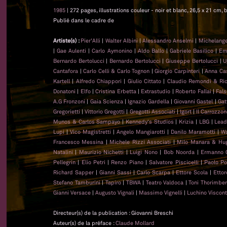
1985
| 272 pages, illustrations couleur - noir et blanc, 26,5 x 21 cm, b
Publié dans le cadre de
Artiste(s) :
Pier'Alli
|
Walter Albini
|
Alessandro Anselmi
|
Michelange
|
Gae Aulenti
|
Carlo Aymonino
|
Aldo Ballo
|
Gabriele Basilico
|
Emi
Bernardo Bertolucci
|
Bernardo Bertolucci
|
Giuseppe Bertolucci
|
U
Cantafora
|
Carlo Celli & Carlo Tognon
|
Giorgio Carpinteri
|
Anna Cast
Kartell
|
Alfredo Chiappori
|
Giulio Cittato
|
Claudio Remondi & Ri
Donatoni
|
Elfo
|
Cristina Erbetta
|
Extrastudio
|
Roberto Fallai
|
Fal
A.G Fronzoni
|
Gaia Scienza
|
Ignazio Gardella
|
Giovanni Gastel
|
Gat
Gregorietti
|
Vittorio Gregotti
|
Gregotti Associati
|
Igort
|
Il Carrozzo
Munos & Carlos Sampayo
|
Kennedy's Studios
|
Krizia
|
LBG
|
Lead
Lupi
|
Vico Magistretti
|
Angelo Mangiarotti
|
Danilo Maramotti
|
Wa
Francesco Messina
|
Michele Rizzi Associati
|
Milo Manara & Hug
Natalini
|
Maurizio Nichetti
|
Luigi Nono
|
Bob Noorda
|
Ermanno 
Pellegrin
|
Elio Petri
|
Renzo Piano
|
Salvatore Piscicelli
|
Paolo Po
Richard Sapper
|
Gianni Sassi
|
Carlo Scarpa
|
Ettore Scola
|
Ettor
Stefano Tamburini
|
Tapiro
|
TBWA
|
Teatro Valdoca
|
Toni Thorimber
Gianni Versace
|
Augusto Vignali
|
Massimo Vignelli
|
Luchino Viscont
Directeur(s) de la publication : Giovanni Breschi
Auteur(s) de la préface :
Claude Mollard