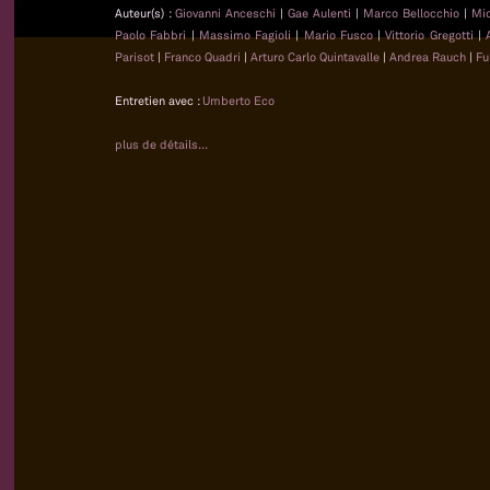
Auteur(s) :
Giovanni Anceschi
|
Gae Aulenti
|
Marco Bellocchio
|
Mi
Paolo Fabbri
|
Massimo Fagioli
|
Mario Fusco
|
Vittorio Gregotti
|
Parisot
|
Franco Quadri
|
Arturo Carlo Quintavalle
|
Andrea Rauch
|
Fu
Entretien avec :
Umberto Eco
plus de détails...