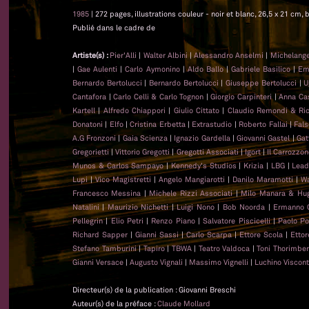
1985
| 272 pages, illustrations couleur - noir et blanc, 26,5 x 21 cm, b
Publié dans le cadre de
Artiste(s) :
Pier'Alli
|
Walter Albini
|
Alessandro Anselmi
|
Michelange
|
Gae Aulenti
|
Carlo Aymonino
|
Aldo Ballo
|
Gabriele Basilico
|
Emi
Bernardo Bertolucci
|
Bernardo Bertolucci
|
Giuseppe Bertolucci
|
U
Cantafora
|
Carlo Celli & Carlo Tognon
|
Giorgio Carpinteri
|
Anna Cast
Kartell
|
Alfredo Chiappori
|
Giulio Cittato
|
Claudio Remondi & Ri
Donatoni
|
Elfo
|
Cristina Erbetta
|
Extrastudio
|
Roberto Fallai
|
Fal
A.G Fronzoni
|
Gaia Scienza
|
Ignazio Gardella
|
Giovanni Gastel
|
Gat
Gregorietti
|
Vittorio Gregotti
|
Gregotti Associati
|
Igort
|
Il Carrozzo
Munos & Carlos Sampayo
|
Kennedy's Studios
|
Krizia
|
LBG
|
Lead
Lupi
|
Vico Magistretti
|
Angelo Mangiarotti
|
Danilo Maramotti
|
Wa
Francesco Messina
|
Michele Rizzi Associati
|
Milo Manara & Hug
Natalini
|
Maurizio Nichetti
|
Luigi Nono
|
Bob Noorda
|
Ermanno 
Pellegrin
|
Elio Petri
|
Renzo Piano
|
Salvatore Piscicelli
|
Paolo Po
Richard Sapper
|
Gianni Sassi
|
Carlo Scarpa
|
Ettore Scola
|
Ettor
Stefano Tamburini
|
Tapiro
|
TBWA
|
Teatro Valdoca
|
Toni Thorimber
Gianni Versace
|
Augusto Vignali
|
Massimo Vignelli
|
Luchino Viscont
Directeur(s) de la publication : Giovanni Breschi
Auteur(s) de la préface :
Claude Mollard