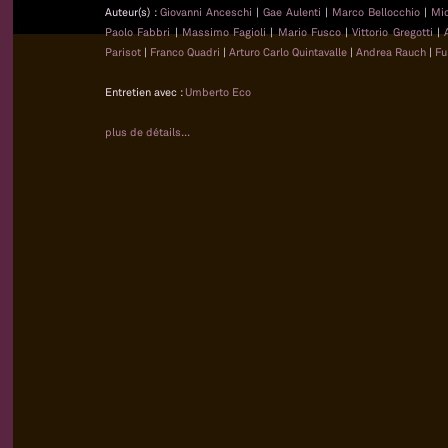
Auteur(s) :
Giovanni Anceschi
|
Gae Aulenti
|
Marco Bellocchio
|
Mi
Paolo Fabbri
|
Massimo Fagioli
|
Mario Fusco
|
Vittorio Gregotti
|
Parisot
|
Franco Quadri
|
Arturo Carlo Quintavalle
|
Andrea Rauch
|
Fu
Entretien avec :
Umberto Eco
plus de détails...