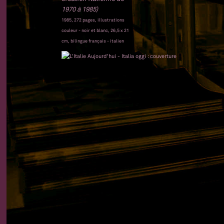
1970 à 1985)
1985, 272 pages, illustrations
couleur - noir et blanc, 26,5 x 21
cm, bilingue français - italien