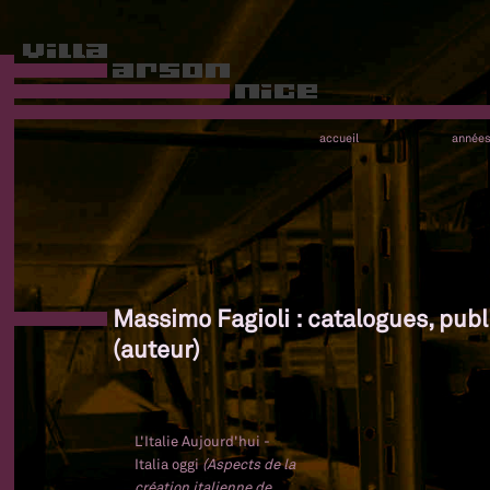
accueil
année
Massimo Fagioli : catalogues, publ
(auteur)
L'Italie Aujourd'hui -
Italia oggi
(Aspects de la
création italienne de