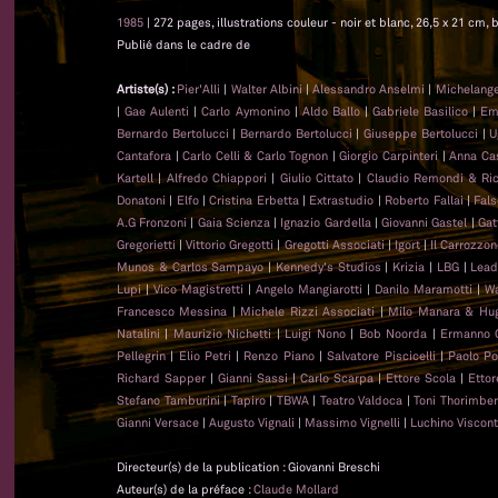
1985
| 272 pages, illustrations couleur - noir et blanc, 26,5 x 21 cm, b
Publié dans le cadre de
Artiste(s) :
Pier'Alli
|
Walter Albini
|
Alessandro Anselmi
|
Michelange
|
Gae Aulenti
|
Carlo Aymonino
|
Aldo Ballo
|
Gabriele Basilico
|
Emi
Bernardo Bertolucci
|
Bernardo Bertolucci
|
Giuseppe Bertolucci
|
U
Cantafora
|
Carlo Celli & Carlo Tognon
|
Giorgio Carpinteri
|
Anna Cast
Kartell
|
Alfredo Chiappori
|
Giulio Cittato
|
Claudio Remondi & Ri
Donatoni
|
Elfo
|
Cristina Erbetta
|
Extrastudio
|
Roberto Fallai
|
Fal
A.G Fronzoni
|
Gaia Scienza
|
Ignazio Gardella
|
Giovanni Gastel
|
Gat
Gregorietti
|
Vittorio Gregotti
|
Gregotti Associati
|
Igort
|
Il Carrozzo
Munos & Carlos Sampayo
|
Kennedy's Studios
|
Krizia
|
LBG
|
Lead
Lupi
|
Vico Magistretti
|
Angelo Mangiarotti
|
Danilo Maramotti
|
Wa
Francesco Messina
|
Michele Rizzi Associati
|
Milo Manara & Hug
Natalini
|
Maurizio Nichetti
|
Luigi Nono
|
Bob Noorda
|
Ermanno 
Pellegrin
|
Elio Petri
|
Renzo Piano
|
Salvatore Piscicelli
|
Paolo Po
Richard Sapper
|
Gianni Sassi
|
Carlo Scarpa
|
Ettore Scola
|
Ettor
Stefano Tamburini
|
Tapiro
|
TBWA
|
Teatro Valdoca
|
Toni Thorimber
Gianni Versace
|
Augusto Vignali
|
Massimo Vignelli
|
Luchino Viscont
Directeur(s) de la publication : Giovanni Breschi
Auteur(s) de la préface :
Claude Mollard