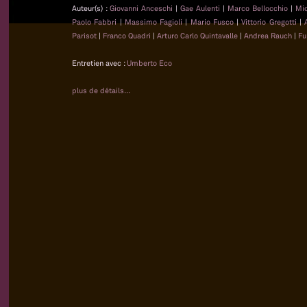
Auteur(s) :
Giovanni Anceschi
|
Gae Aulenti
|
Marco Bellocchio
|
Mi
Paolo Fabbri
|
Massimo Fagioli
|
Mario Fusco
|
Vittorio Gregotti
|
Parisot
|
Franco Quadri
|
Arturo Carlo Quintavalle
|
Andrea Rauch
|
Fu
Entretien avec :
Umberto Eco
plus de détails...