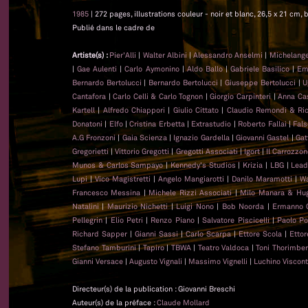
1985
| 272 pages, illustrations couleur - noir et blanc, 26,5 x 21 cm, b
Publié dans le cadre de
Artiste(s) :
Pier'Alli
|
Walter Albini
|
Alessandro Anselmi
|
Michelange
|
Gae Aulenti
|
Carlo Aymonino
|
Aldo Ballo
|
Gabriele Basilico
|
Emi
Bernardo Bertolucci
|
Bernardo Bertolucci
|
Giuseppe Bertolucci
|
U
Cantafora
|
Carlo Celli & Carlo Tognon
|
Giorgio Carpinteri
|
Anna Cast
Kartell
|
Alfredo Chiappori
|
Giulio Cittato
|
Claudio Remondi & Ri
Donatoni
|
Elfo
|
Cristina Erbetta
|
Extrastudio
|
Roberto Fallai
|
Fal
A.G Fronzoni
|
Gaia Scienza
|
Ignazio Gardella
|
Giovanni Gastel
|
Gat
Gregorietti
|
Vittorio Gregotti
|
Gregotti Associati
|
Igort
|
Il Carrozzo
Munos & Carlos Sampayo
|
Kennedy's Studios
|
Krizia
|
LBG
|
Lead
Lupi
|
Vico Magistretti
|
Angelo Mangiarotti
|
Danilo Maramotti
|
Wa
Francesco Messina
|
Michele Rizzi Associati
|
Milo Manara & Hug
Natalini
|
Maurizio Nichetti
|
Luigi Nono
|
Bob Noorda
|
Ermanno 
Pellegrin
|
Elio Petri
|
Renzo Piano
|
Salvatore Piscicelli
|
Paolo Po
Richard Sapper
|
Gianni Sassi
|
Carlo Scarpa
|
Ettore Scola
|
Ettor
Stefano Tamburini
|
Tapiro
|
TBWA
|
Teatro Valdoca
|
Toni Thorimber
Gianni Versace
|
Augusto Vignali
|
Massimo Vignelli
|
Luchino Viscont
Directeur(s) de la publication : Giovanni Breschi
Auteur(s) de la préface :
Claude Mollard