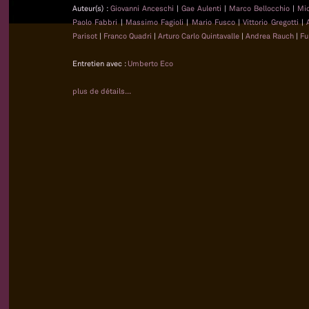
Auteur(s) :
Giovanni Anceschi
|
Gae Aulenti
|
Marco Bellocchio
|
Mi
Paolo Fabbri
|
Massimo Fagioli
|
Mario Fusco
|
Vittorio Gregotti
|
Parisot
|
Franco Quadri
|
Arturo Carlo Quintavalle
|
Andrea Rauch
|
Fu
Entretien avec :
Umberto Eco
plus de détails...