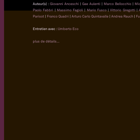
Auteur(s) :
Giovanni Anceschi
|
Gae Aulenti
|
Marco Bellocchio
|
Mi
Paolo Fabbri
|
Massimo Fagioli
|
Mario Fusco
|
Vittorio Gregotti
|
Parisot
|
Franco Quadri
|
Arturo Carlo Quintavalle
|
Andrea Rauch
|
Fu
Entretien avec :
Umberto Eco
plus de détails...