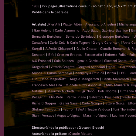
1985
| 272 pages, illustrations couleur - noir et blanc, 26,5 x 21 cm, b
Publié dans le cadre de
Artiste(s) :
Pier'Alli
|
Walter Albini
|
Alessandro Anselmi
|
Michelange
|
Gae Aulenti
|
Carlo Aymonino
|
Aldo Ballo
|
Gabriele Basilico
|
Emi
Bernardo Bertolucci
|
Bernardo Bertolucci
|
Giuseppe Bertolucci
|
U
Cantafora
|
Carlo Celli & Carlo Tognon
|
Giorgio Carpinteri
|
Anna Cast
Kartell
|
Alfredo Chiappori
|
Giulio Cittato
|
Claudio Remondi & Ri
Donatoni
|
Elfo
|
Cristina Erbetta
|
Extrastudio
|
Roberto Fallai
|
Fal
A.G Fronzoni
|
Gaia Scienza
|
Ignazio Gardella
|
Giovanni Gastel
|
Gat
Gregorietti
|
Vittorio Gregotti
|
Gregotti Associati
|
Igort
|
Il Carrozzo
Munos & Carlos Sampayo
|
Kennedy's Studios
|
Krizia
|
LBG
|
Lead
Lupi
|
Vico Magistretti
|
Angelo Mangiarotti
|
Danilo Maramotti
|
Wa
Francesco Messina
|
Michele Rizzi Associati
|
Milo Manara & Hug
Natalini
|
Maurizio Nichetti
|
Luigi Nono
|
Bob Noorda
|
Ermanno 
Pellegrin
|
Elio Petri
|
Renzo Piano
|
Salvatore Piscicelli
|
Paolo Po
Richard Sapper
|
Gianni Sassi
|
Carlo Scarpa
|
Ettore Scola
|
Ettor
Stefano Tamburini
|
Tapiro
|
TBWA
|
Teatro Valdoca
|
Toni Thorimber
Gianni Versace
|
Augusto Vignali
|
Massimo Vignelli
|
Luchino Viscont
Directeur(s) de la publication : Giovanni Breschi
Auteur(s) de la préface :
Claude Mollard