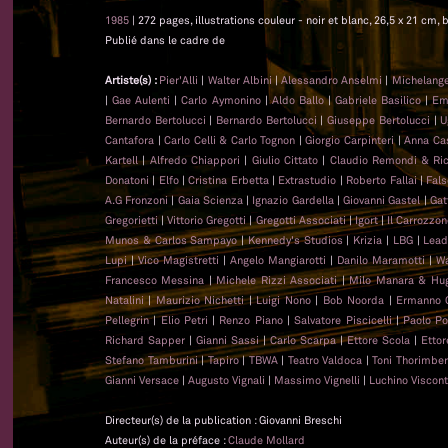
1985
| 272 pages, illustrations couleur - noir et blanc, 26,5 x 21 cm, b
Publié dans le cadre de
Artiste(s) :
Pier'Alli
|
Walter Albini
|
Alessandro Anselmi
|
Michelange
|
Gae Aulenti
|
Carlo Aymonino
|
Aldo Ballo
|
Gabriele Basilico
|
Emi
Bernardo Bertolucci
|
Bernardo Bertolucci
|
Giuseppe Bertolucci
|
U
Cantafora
|
Carlo Celli & Carlo Tognon
|
Giorgio Carpinteri
|
Anna Cast
Kartell
|
Alfredo Chiappori
|
Giulio Cittato
|
Claudio Remondi & Ri
Donatoni
|
Elfo
|
Cristina Erbetta
|
Extrastudio
|
Roberto Fallai
|
Fal
A.G Fronzoni
|
Gaia Scienza
|
Ignazio Gardella
|
Giovanni Gastel
|
Gat
Gregorietti
|
Vittorio Gregotti
|
Gregotti Associati
|
Igort
|
Il Carrozzo
Munos & Carlos Sampayo
|
Kennedy's Studios
|
Krizia
|
LBG
|
Lead
Lupi
|
Vico Magistretti
|
Angelo Mangiarotti
|
Danilo Maramotti
|
Wa
Francesco Messina
|
Michele Rizzi Associati
|
Milo Manara & Hug
Natalini
|
Maurizio Nichetti
|
Luigi Nono
|
Bob Noorda
|
Ermanno 
Pellegrin
|
Elio Petri
|
Renzo Piano
|
Salvatore Piscicelli
|
Paolo Po
Richard Sapper
|
Gianni Sassi
|
Carlo Scarpa
|
Ettore Scola
|
Ettor
Stefano Tamburini
|
Tapiro
|
TBWA
|
Teatro Valdoca
|
Toni Thorimber
Gianni Versace
|
Augusto Vignali
|
Massimo Vignelli
|
Luchino Viscont
Directeur(s) de la publication : Giovanni Breschi
Auteur(s) de la préface :
Claude Mollard