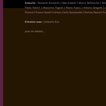
Auteur(s) :
Giovanni Anceschi
|
Gae Aulenti
|
Marco Bellocchio
|
Mi
Paolo Fabbri
|
Massimo Fagioli
|
Mario Fusco
|
Vittorio Gregotti
|
Parisot
|
Franco Quadri
|
Arturo Carlo Quintavalle
|
Andrea Rauch
|
Fu
Entretien avec :
Umberto Eco
plus de détails...