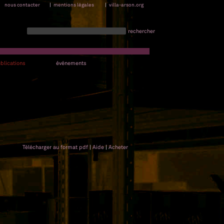
nous contacter
|
mentions légales
|
villa-arson.org
rechercher
blications
événements
Télécharger au format pdf
|
Aide
|
Acheter