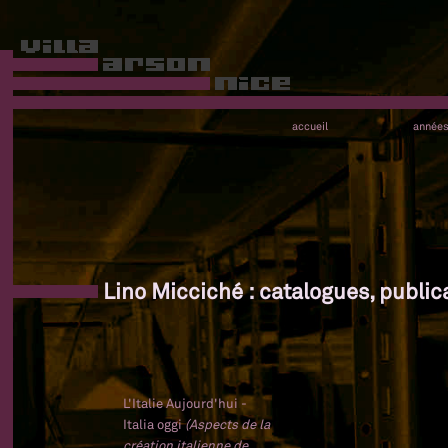
accueil
année
Lino Micciché : catalogues, public
L'Italie Aujourd'hui -
Italia oggi
(Aspects de la
création italienne de