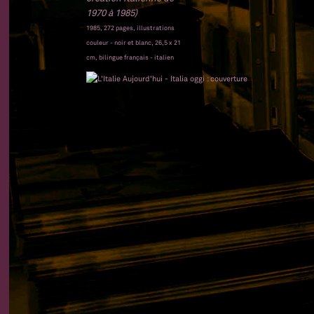
1970 à 1985)
1985, 272 pages, illustrations
couleur - noir et blanc, 26,5 x 21
cm, bilingue français - italien