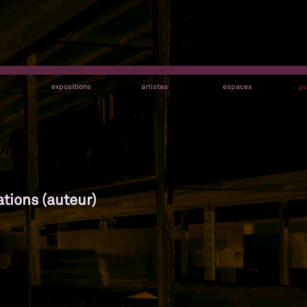
s
expositions
artistes
espaces
pu
ations (auteur)