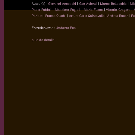
Auteur(s) :
Giovanni Anceschi
|
Gae Aulenti
|
Marco Bellocchio
|
Mi
Paolo Fabbri
|
Massimo Fagioli
|
Mario Fusco
|
Vittorio Gregotti
|
Parisot
|
Franco Quadri
|
Arturo Carlo Quintavalle
|
Andrea Rauch
|
Fu
Entretien avec :
Umberto Eco
plus de détails...