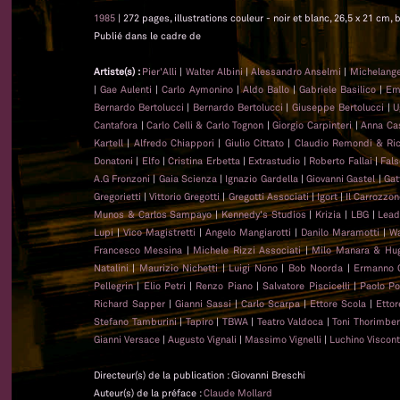
1985
| 272 pages, illustrations couleur - noir et blanc, 26,5 x 21 cm, b
Publié dans le cadre de
Artiste(s) :
Pier'Alli
|
Walter Albini
|
Alessandro Anselmi
|
Michelange
|
Gae Aulenti
|
Carlo Aymonino
|
Aldo Ballo
|
Gabriele Basilico
|
Emi
Bernardo Bertolucci
|
Bernardo Bertolucci
|
Giuseppe Bertolucci
|
U
Cantafora
|
Carlo Celli & Carlo Tognon
|
Giorgio Carpinteri
|
Anna Cast
Kartell
|
Alfredo Chiappori
|
Giulio Cittato
|
Claudio Remondi & Ri
Donatoni
|
Elfo
|
Cristina Erbetta
|
Extrastudio
|
Roberto Fallai
|
Fal
A.G Fronzoni
|
Gaia Scienza
|
Ignazio Gardella
|
Giovanni Gastel
|
Gat
Gregorietti
|
Vittorio Gregotti
|
Gregotti Associati
|
Igort
|
Il Carrozzo
Munos & Carlos Sampayo
|
Kennedy's Studios
|
Krizia
|
LBG
|
Lead
Lupi
|
Vico Magistretti
|
Angelo Mangiarotti
|
Danilo Maramotti
|
Wa
Francesco Messina
|
Michele Rizzi Associati
|
Milo Manara & Hug
Natalini
|
Maurizio Nichetti
|
Luigi Nono
|
Bob Noorda
|
Ermanno 
Pellegrin
|
Elio Petri
|
Renzo Piano
|
Salvatore Piscicelli
|
Paolo Po
Richard Sapper
|
Gianni Sassi
|
Carlo Scarpa
|
Ettore Scola
|
Ettor
Stefano Tamburini
|
Tapiro
|
TBWA
|
Teatro Valdoca
|
Toni Thorimber
Gianni Versace
|
Augusto Vignali
|
Massimo Vignelli
|
Luchino Viscont
Directeur(s) de la publication : Giovanni Breschi
Auteur(s) de la préface :
Claude Mollard