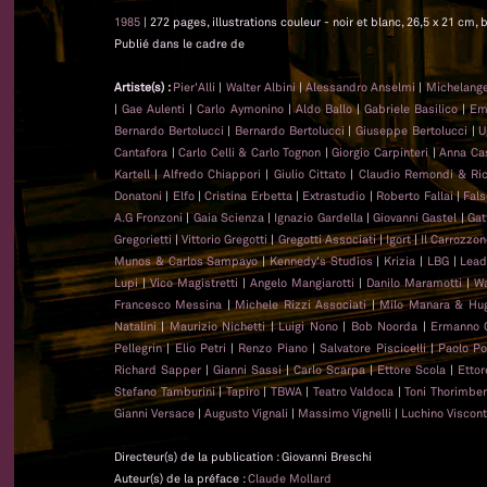
1985
| 272 pages, illustrations couleur - noir et blanc, 26,5 x 21 cm, b
Publié dans le cadre de
Artiste(s) :
Pier'Alli
|
Walter Albini
|
Alessandro Anselmi
|
Michelange
|
Gae Aulenti
|
Carlo Aymonino
|
Aldo Ballo
|
Gabriele Basilico
|
Emi
Bernardo Bertolucci
|
Bernardo Bertolucci
|
Giuseppe Bertolucci
|
U
Cantafora
|
Carlo Celli & Carlo Tognon
|
Giorgio Carpinteri
|
Anna Cast
Kartell
|
Alfredo Chiappori
|
Giulio Cittato
|
Claudio Remondi & Ri
Donatoni
|
Elfo
|
Cristina Erbetta
|
Extrastudio
|
Roberto Fallai
|
Fal
A.G Fronzoni
|
Gaia Scienza
|
Ignazio Gardella
|
Giovanni Gastel
|
Gat
Gregorietti
|
Vittorio Gregotti
|
Gregotti Associati
|
Igort
|
Il Carrozzo
Munos & Carlos Sampayo
|
Kennedy's Studios
|
Krizia
|
LBG
|
Lead
Lupi
|
Vico Magistretti
|
Angelo Mangiarotti
|
Danilo Maramotti
|
Wa
Francesco Messina
|
Michele Rizzi Associati
|
Milo Manara & Hug
Natalini
|
Maurizio Nichetti
|
Luigi Nono
|
Bob Noorda
|
Ermanno 
Pellegrin
|
Elio Petri
|
Renzo Piano
|
Salvatore Piscicelli
|
Paolo Po
Richard Sapper
|
Gianni Sassi
|
Carlo Scarpa
|
Ettore Scola
|
Ettor
Stefano Tamburini
|
Tapiro
|
TBWA
|
Teatro Valdoca
|
Toni Thorimber
Gianni Versace
|
Augusto Vignali
|
Massimo Vignelli
|
Luchino Viscont
Directeur(s) de la publication : Giovanni Breschi
Auteur(s) de la préface :
Claude Mollard