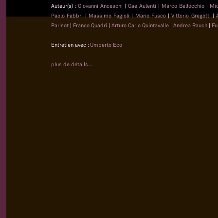
Auteur(s) :
Giovanni Anceschi
|
Gae Aulenti
|
Marco Bellocchio
|
Mi
Paolo Fabbri
|
Massimo Fagioli
|
Mario Fusco
|
Vittorio Gregotti
|
Parisot
|
Franco Quadri
|
Arturo Carlo Quintavalle
|
Andrea Rauch
|
Fu
Entretien avec :
Umberto Eco
plus de détails...