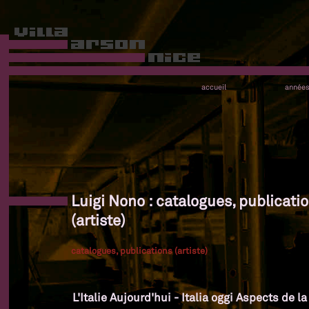
accueil
année
Luigi Nono : catalogues, publicati
(artiste)
catalogues, publications (artiste)
L'Italie Aujourd'hui - Italia oggi Aspects de l