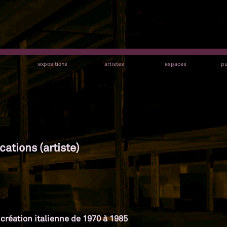
s
expositions
artistes
espaces
pu
cations (artiste)
a création italienne de 1970 à 1985