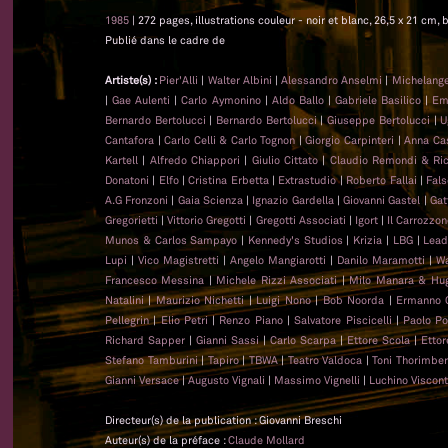
1985
| 272 pages, illustrations couleur - noir et blanc, 26,5 x 21 cm, b
Publié dans le cadre de
Artiste(s) :
Pier'Alli
|
Walter Albini
|
Alessandro Anselmi
|
Michelange
|
Gae Aulenti
|
Carlo Aymonino
|
Aldo Ballo
|
Gabriele Basilico
|
Emi
Bernardo Bertolucci
|
Bernardo Bertolucci
|
Giuseppe Bertolucci
|
U
Cantafora
|
Carlo Celli & Carlo Tognon
|
Giorgio Carpinteri
|
Anna Cast
Kartell
|
Alfredo Chiappori
|
Giulio Cittato
|
Claudio Remondi & Ri
Donatoni
|
Elfo
|
Cristina Erbetta
|
Extrastudio
|
Roberto Fallai
|
Fal
A.G Fronzoni
|
Gaia Scienza
|
Ignazio Gardella
|
Giovanni Gastel
|
Gat
Gregorietti
|
Vittorio Gregotti
|
Gregotti Associati
|
Igort
|
Il Carrozzo
Munos & Carlos Sampayo
|
Kennedy's Studios
|
Krizia
|
LBG
|
Lead
Lupi
|
Vico Magistretti
|
Angelo Mangiarotti
|
Danilo Maramotti
|
Wa
Francesco Messina
|
Michele Rizzi Associati
|
Milo Manara & Hug
Natalini
|
Maurizio Nichetti
|
Luigi Nono
|
Bob Noorda
|
Ermanno 
Pellegrin
|
Elio Petri
|
Renzo Piano
|
Salvatore Piscicelli
|
Paolo Po
Richard Sapper
|
Gianni Sassi
|
Carlo Scarpa
|
Ettore Scola
|
Ettor
Stefano Tamburini
|
Tapiro
|
TBWA
|
Teatro Valdoca
|
Toni Thorimber
Gianni Versace
|
Augusto Vignali
|
Massimo Vignelli
|
Luchino Viscont
Directeur(s) de la publication : Giovanni Breschi
Auteur(s) de la préface :
Claude Mollard