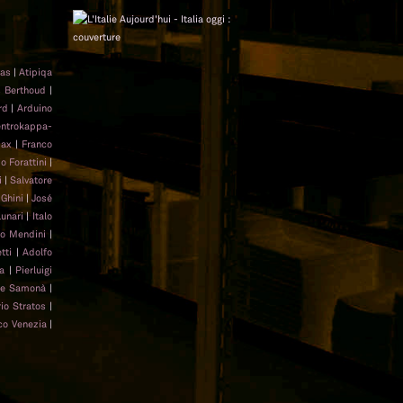
vas
|
Atipiqa
s Berthoud
|
rd
|
Arduino
ntrokappa-
pax
|
Franco
o Forattini
|
i
|
Salvatore
Ghini
|
José
unari
|
Italo
o Mendini
|
tti
|
Adolfo
a
|
Pierluigi
pe Samonà
|
io Stratos
|
co Venezia
|