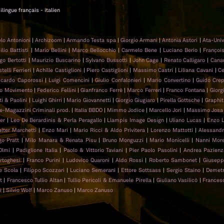
ilingue français - italien
lo Antonioni
|
Archizoom
|
Armando Testa spa
|
Giorgio Armani
|
Antonia Astori
|
Ata-Uni
lio Battisti
|
Mario Bellini
|
Marco Bellocchio
|
Carmelo Bene
|
Luciano Berio
|
Françoi
go Bertotti
|
Maurizio Buscarino
|
Sylvano Bussotti
|
John Cage
|
Renato Calligaro
|
Cana
elli Ferrieri
|
Achille Castiglioni
|
Piero Castiglioni
|
Massimo Castri
|
Liliana Cavani
|
Ce
ccardo Caporossi
|
Luigi Comencini
|
Giulio Confalonieri
|
Mario Convertino
|
Guido Cre
so Movimento
|
Federico Fellini
|
Gianfranco Ferrè
|
Marco Ferreri
|
Franco Fontana
|
Giorgi
ti & Paolini
|
Luighi Ghirri
|
Mario Giovannetti
|
Giorgio Giugiaro
|
Pirella Gottsche
|
Graphit
ne-Magazzini Criminali prod.
|
Italia BBDO
|
Mimmo Jodice
|
Marcello Jori
|
Massimo Josa 
er
|
Leo De Berardinis & Perla Peragallo
|
Llampis Image Design
|
Uliano Lucas
|
Enzo L
lter Marchetti
|
Enzo Mari
|
Mario Ricci & Aldo Privitera
|
Lorenzo Mattotti
|
Alessandr
o Pratt
|
Milo Manara & Renata Pisu
|
Bruno Monguzzi
|
Mario Monicelli
|
Nanni More
Olmi
|
Padiglione Italia
|
Paolo & Vittorio Taviani
|
Pier Paolo Pasolini
|
Andrea Pazienz
rtoghesi
|
Franco Purini
|
Ludovico Quaroni
|
Aldo Rossi
|
Roberto Sambonet
|
Giusep
e Scola
|
Filippo Scozzari
|
Luciano Semerani
|
Ettore Sottsass
|
Sergio Staino
|
Demetr
t
|
Francesco Tullio Altan
|
Tullio Pericoli & Emanuele Pirella
|
Giuliano Vasilicò
|
Frances
i
|
Silvio Wolf
|
Marco Zanuso
|
Marco Zanuso