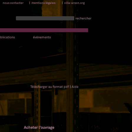
nous contacter
|
mentions légales
|
villa-arson.org
rechercher
blications
événements
Télécharger au format pdf
|
Aide
Acheter l'ouvrage