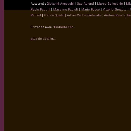
Auteur(s) :
Giovanni Anceschi
|
Gae Aulenti
|
Marco Bellocchio
|
Mi
Paolo Fabbri
|
Massimo Fagioli
|
Mario Fusco
|
Vittorio Gregotti
|
Parisot
|
Franco Quadri
|
Arturo Carlo Quintavalle
|
Andrea Rauch
|
Fu
Entretien avec :
Umberto Eco
plus de détails...