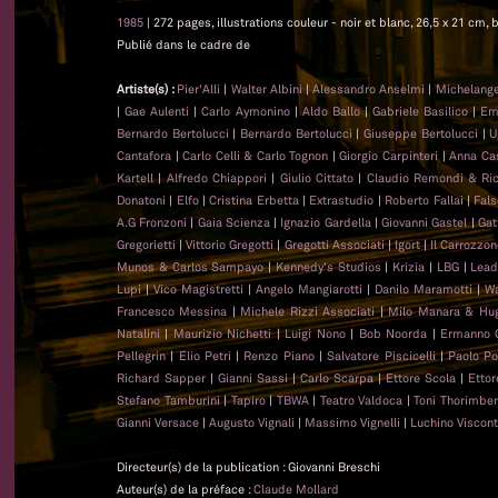
1985
| 272 pages, illustrations couleur - noir et blanc, 26,5 x 21 cm, b
Publié dans le cadre de
Artiste(s) :
Pier'Alli
|
Walter Albini
|
Alessandro Anselmi
|
Michelange
|
Gae Aulenti
|
Carlo Aymonino
|
Aldo Ballo
|
Gabriele Basilico
|
Emi
Bernardo Bertolucci
|
Bernardo Bertolucci
|
Giuseppe Bertolucci
|
U
Cantafora
|
Carlo Celli & Carlo Tognon
|
Giorgio Carpinteri
|
Anna Cast
Kartell
|
Alfredo Chiappori
|
Giulio Cittato
|
Claudio Remondi & Ri
Donatoni
|
Elfo
|
Cristina Erbetta
|
Extrastudio
|
Roberto Fallai
|
Fal
A.G Fronzoni
|
Gaia Scienza
|
Ignazio Gardella
|
Giovanni Gastel
|
Gat
Gregorietti
|
Vittorio Gregotti
|
Gregotti Associati
|
Igort
|
Il Carrozzo
Munos & Carlos Sampayo
|
Kennedy's Studios
|
Krizia
|
LBG
|
Lead
Lupi
|
Vico Magistretti
|
Angelo Mangiarotti
|
Danilo Maramotti
|
Wa
Francesco Messina
|
Michele Rizzi Associati
|
Milo Manara & Hug
Natalini
|
Maurizio Nichetti
|
Luigi Nono
|
Bob Noorda
|
Ermanno 
Pellegrin
|
Elio Petri
|
Renzo Piano
|
Salvatore Piscicelli
|
Paolo Po
Richard Sapper
|
Gianni Sassi
|
Carlo Scarpa
|
Ettore Scola
|
Ettor
Stefano Tamburini
|
Tapiro
|
TBWA
|
Teatro Valdoca
|
Toni Thorimber
Gianni Versace
|
Augusto Vignali
|
Massimo Vignelli
|
Luchino Viscont
Directeur(s) de la publication : Giovanni Breschi
Auteur(s) de la préface :
Claude Mollard