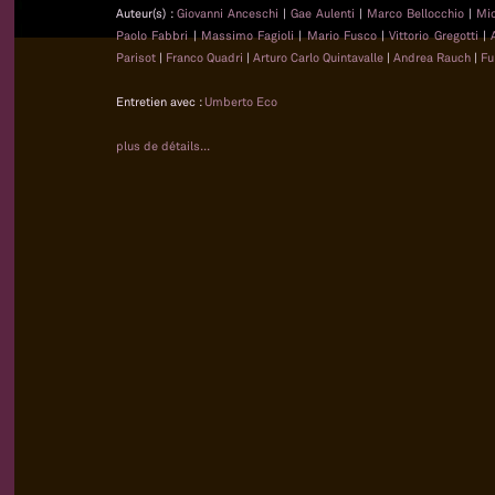
Auteur(s) :
Giovanni Anceschi
|
Gae Aulenti
|
Marco Bellocchio
|
Mi
Paolo Fabbri
|
Massimo Fagioli
|
Mario Fusco
|
Vittorio Gregotti
|
Parisot
|
Franco Quadri
|
Arturo Carlo Quintavalle
|
Andrea Rauch
|
Fu
Entretien avec :
Umberto Eco
plus de détails...