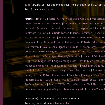
1985
| 272 pages, illustrations couleur - noir et blanc, 26,5 x 21 cm, b
Publié dans le cadre de
Artiste(s) :
Pier'Alli
|
Walter Albini
|
Alessandro Anselmi
|
Michelange
|
Gae Aulenti
|
Carlo Aymonino
|
Aldo Ballo
|
Gabriele Basilico
|
Emi
Bernardo Bertolucci
|
Bernardo Bertolucci
|
Giuseppe Bertolucci
|
U
Cantafora
|
Carlo Celli & Carlo Tognon
|
Giorgio Carpinteri
|
Anna Cast
Kartell
|
Alfredo Chiappori
|
Giulio Cittato
|
Claudio Remondi & Ri
Donatoni
|
Elfo
|
Cristina Erbetta
|
Extrastudio
|
Roberto Fallai
|
Fal
A.G Fronzoni
|
Gaia Scienza
|
Ignazio Gardella
|
Giovanni Gastel
|
Gat
Gregorietti
|
Vittorio Gregotti
|
Gregotti Associati
|
Igort
|
Il Carrozzo
Munos & Carlos Sampayo
|
Kennedy's Studios
|
Krizia
|
LBG
|
Lead
Lupi
|
Vico Magistretti
|
Angelo Mangiarotti
|
Danilo Maramotti
|
Wa
Francesco Messina
|
Michele Rizzi Associati
|
Milo Manara & Hug
Natalini
|
Maurizio Nichetti
|
Luigi Nono
|
Bob Noorda
|
Ermanno 
Pellegrin
|
Elio Petri
|
Renzo Piano
|
Salvatore Piscicelli
|
Paolo Po
Richard Sapper
|
Gianni Sassi
|
Carlo Scarpa
|
Ettore Scola
|
Ettor
Stefano Tamburini
|
Tapiro
|
TBWA
|
Teatro Valdoca
|
Toni Thorimber
Gianni Versace
|
Augusto Vignali
|
Massimo Vignelli
|
Luchino Viscont
Directeur(s) de la publication : Giovanni Breschi
Auteur(s) de la préface :
Claude Mollard