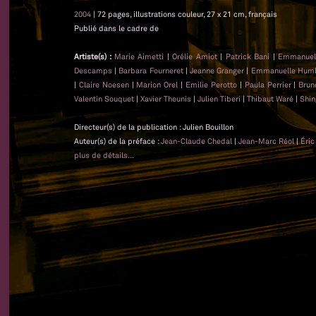
2004
| 72 pages, illustrations couleur, 27 x 21 cm, français
Publié dans le cadre de
Artiste(s) :
Marie Aimetti
|
Orélie Amiot
|
Patrick Bani
|
Emmanuel
Descamps
|
Barbara Fourneret
|
Jeanne Granger
|
Emmanuelle Hum
|
Claire Noesen
|
Marion Orel
|
Emilie Perotto
|
Paula Perrier
|
Brun
Valentin Souquet
|
Xavier Theunis
|
Julien Tiberi
|
Thibaut Waré
|
Shin
Directeur(s) de la publication : Julien Bouillon
Auteur(s) de la préface :
Jean-Claude Chedal
|
Jean-Marc Réol
|
Éric
plus de détails...