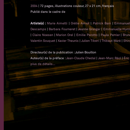
2004
| 72 pages, illustrations couleur, 27 x 21 cm, français
Publié dans le cadre de
Artiste(s) :
Marie Aimetti
|
Orélie Amiot
|
Patrick Bani
|
Emmanuel
Descamps
|
Barbara Fourneret
|
Jeanne Granger
|
Emmanuelle Hum
|
Claire Noesen
|
Marion Orel
|
Emilie Perotto
|
Paula Perrier
|
Brun
Valentin Souquet
|
Xavier Theunis
|
Julien Tiberi
|
Thibaut Waré
|
Shin
Directeur(s) de la publication : Julien Bouillon
Auteur(s) de la préface :
Jean-Claude Chedal
|
Jean-Marc Réol
|
Éric
plus de détails...