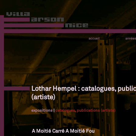
accueil
année
Lothar Hempel : catalogues, publi
(artiste)
expositions
|
catalogues, publications (artiste)
A Moitié Carré A Moitié Fou