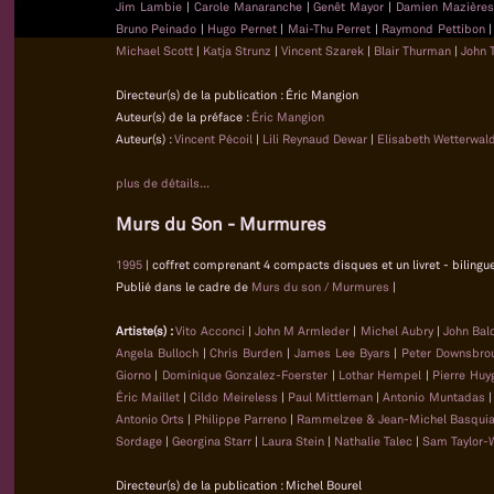
Jim Lambie
|
Carole Manaranche
|
Genêt Mayor
|
Damien Mazière
Bruno Peinado
|
Hugo Pernet
|
Mai-Thu Perret
|
Raymond Pettibon
Michael Scott
|
Katja Strunz
|
Vincent Szarek
|
Blair Thurman
|
John 
Directeur(s) de la publication : Éric Mangion
Auteur(s) de la préface :
Éric Mangion
Auteur(s) :
Vincent Pécoil
|
Lili Reynaud Dewar
|
Elisabeth Wetterwal
plus de détails...
Murs du Son - Murmures
1995
| coffret comprenant 4 compacts disques et un livret - bilingue 
Publié dans le cadre de
Murs du son / Murmures
|
Artiste(s) :
Vito Acconci
|
John M Armleder
|
Michel Aubry
|
John Bal
Angela Bulloch
|
Chris Burden
|
James Lee Byars
|
Peter Downsbro
Giorno
|
Dominique Gonzalez-Foerster
|
Lothar Hempel
|
Pierre Huy
Éric Maillet
|
Cildo Meireless
|
Paul Mittleman
|
Antonio Muntadas
Antonio Orts
|
Philippe Parreno
|
Rammelzee & Jean-Michel Basquia
Sordage
|
Georgina Starr
|
Laura Stein
|
Nathalie Talec
|
Sam Taylor-
Directeur(s) de la publication : Michel Bourel