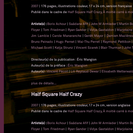
2007
| 176 pages, illustrations couleur, 17 x 24 cm, version française
Publié dans le cadre de
Half Square Half Crazy, À moitié carré à moi
Artiste(s) :
Boris Achour
|
Saâdane Afif
|
John M Armleder
|
Martin B
Floyer
|
Tom Friedman
|
Ryan Gander
|
Vidya Gastaldon
|
Marjolaine
Jim Lambie
|
Carole Manaranche
|
Genêt Mayor
|
Damien Mazière
Bruno Peinado
|
Hugo Pernet
|
Mai-Thu Perret
|
Raymond Pettibon
Michael Scott
|
Katja Strunz
|
Vincent Szarek
|
Blair Thurman
|
John 
Directeur(s) de la publication : Éric Mangion
Auteur(s) de la préface :
Éric Mangion
Auteur(s) :
Vincent Pécoil
|
Lili Reynaud Dewar
|
Elisabeth Wetterwal
plus de détails...
Half Square Half Crazy
2007
| 176 pages, illustrations couleur, 17 x 24 cm, version anglaise
Publié dans le cadre de
Half Square Half Crazy, À moitié carré à moi
Artiste(s) :
Boris Achour
|
Saâdane Afif
|
John M Armleder
|
Martin B
Floyer
|
Tom Friedman
|
Ryan Gander
|
Vidya Gastaldon
|
Marjolaine