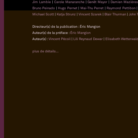
Jim Lambie
|
Carole Manaranche
|
Genêt Mayor
|
Damien Mazière
Bruno Peinado
|
Hugo Pernet
|
Mai-Thu Perret
|
Raymond Pettibon
Michael Scott
|
Katja Strunz
|
Vincent Szarek
|
Blair Thurman
|
John 
Directeur(s) de la publication : Éric Mangion
Auteur(s) de la préface :
Éric Mangion
Auteur(s) :
Vincent Pécoil
|
Lili Reynaud Dewar
|
Elisabeth Wetterwal
plus de détails...