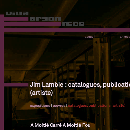
accueil
année
Jim Lambie : catalogues, publicat
(artiste)
expositions
|
œuvres
|
catalogues, publications (artiste)
A Moitié Carré A Moitié Fou