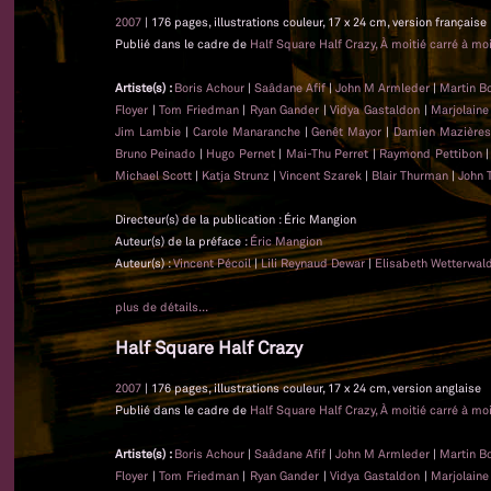
2007
| 176 pages, illustrations couleur, 17 x 24 cm, version française
Publié dans le cadre de
Half Square Half Crazy, À moitié carré à moi
Artiste(s) :
Boris Achour
|
Saâdane Afif
|
John M Armleder
|
Martin B
Floyer
|
Tom Friedman
|
Ryan Gander
|
Vidya Gastaldon
|
Marjolaine
Jim Lambie
|
Carole Manaranche
|
Genêt Mayor
|
Damien Mazière
Bruno Peinado
|
Hugo Pernet
|
Mai-Thu Perret
|
Raymond Pettibon
Michael Scott
|
Katja Strunz
|
Vincent Szarek
|
Blair Thurman
|
John 
Directeur(s) de la publication : Éric Mangion
Auteur(s) de la préface :
Éric Mangion
Auteur(s) :
Vincent Pécoil
|
Lili Reynaud Dewar
|
Elisabeth Wetterwal
plus de détails...
Half Square Half Crazy
2007
| 176 pages, illustrations couleur, 17 x 24 cm, version anglaise
Publié dans le cadre de
Half Square Half Crazy, À moitié carré à moi
Artiste(s) :
Boris Achour
|
Saâdane Afif
|
John M Armleder
|
Martin B
Floyer
|
Tom Friedman
|
Ryan Gander
|
Vidya Gastaldon
|
Marjolaine