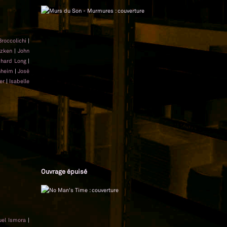
Broccolichi
|
nzken
|
John
chard Long
|
nheim
|
José
er
|
Isabelle
Ouvrage épuisé
el Ismora
|