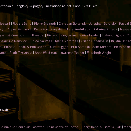
français - anglais, 64 pages, illustrations noir et blanc, 12 x 12 cm
dessari
|
Robert Barry
|
Pierre Bismuth
|
Christian Boltanski
|
Jonathan Borofsky
|
Pascal 
ugh
|
Angus Fairhurst
|
Keith Ford Farquhar
|
Lars Fredrikson
|
Katarina Fritsch
|
Isa Ge
ghe
|
Jérôme Joy
|
Imi Knoebel
|
Richard Kongrosian
|
Louise Lawler
|
Ludovic Lignon
|
Ri
|
Maurizio Nannucci
|
Bruce Nauman
|
Maria Nordman
|
Kristin Oppenheim
|
Kristin Oppe
t
|
Richard Prince & Bob Gober
|
Laura Ruggeri
|
Erik Samakh
|
Sam Samore
|
Keith Sonni
Wood
|
Rikrit Tiravanija
|
Anne Waldman
|
Lawrence Weiner
|
Elizabeth Wright
rançais
Dominique Gonzalez-Foerster
|
Felix Gonzalez-Torres
|
Henry Bond & Liam Gillick
|
Manu