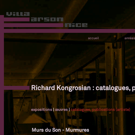
accueil
année
Richard Kongrosian : catalogues, p
expositions
|
œuvres
|
catalogues, publications (artiste)
Murs du Son - Murmures