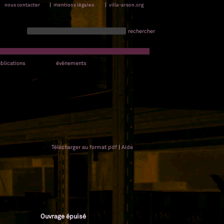
nous contacter
|
mentions légales
|
villa-arson.org
rechercher
blications
événements
Télécharger au format pdf
|
Aide
Ouvrage épuisé