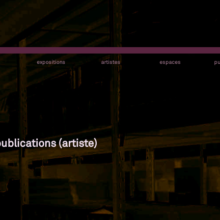
s
expositions
artistes
espaces
pu
ublications (artiste)