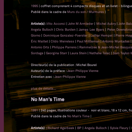
1995
| coffret comprenant 4 compacts disques et un livret - bilingue 
Publié dans le cadre de
Murs du son / Murmures
|
Artiste(s) :
Vito Acconci
|
John M Armleder
|
Michel Aubry
|
John Bal
Angela Bulloch
|
Chris Burden
|
James Lee Byars
|
Peter Downsbro
Giorno
|
Dominique Gonzalez-Foerster
|
Lothar Hempel
|
Pierre Huy
Éric Maillet
|
Cildo Meireless
|
Paul Mittleman
|
Antonio Muntadas
Antonio Orts
|
Philippe Parreno
|
Rammelzee & Jean-Michel Basquia
Sordage
|
Georgina Starr
|
Laura Stein
|
Nathalie Talec
|
Sam Taylor-
Directeur(s) de la publication : Michel Bourel
Auteur(s) de la préface :
Jean-Philippe Vienne
Entretien avec :
Jean-Philippe Vienne
plus de détails...
No Man's Time
1991
| 240 pages, illustrations couleur - noir et blanc, 18 x 12 cm, f
Publié dans le cadre de
No Man's Time
|
Artiste(s) :
Richard Agerbeek
|
BP
|
Angela Bulloch
|
Sylvie Fleury
|