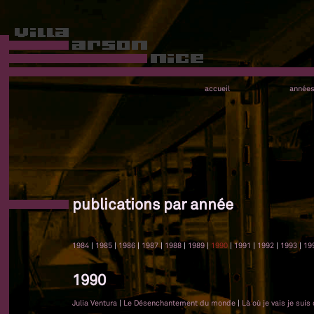
accueil
année
publications par année
1984
|
1985
|
1986
|
1987
|
1988
|
1989
|
1990
|
1991
|
1992
|
1993
|
19
1990
Julia Ventura
|
Le Désenchantement du monde
|
Là où je vais je suis