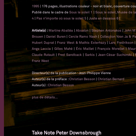
1995
| 176 pages, illustrations couleur - noir et blanc, couverture co
Publié dans le cadre de
Sous le soleil 1
|
Sous le soleil, Musée de l
4
|
Pas n'importe où sous le soleil 5
|
Juste en dessous 6
|
Artiste(s) :
Martine Aballéa
|
Absalon
|
Stephen Antonakos
|
John M
Brouwn
|
Daniel Buren
|
Cercle Ramo Nash
|
Collection Yoon Ja & P
Hubert Duprat
|
Franz West & Mathis Esterhazy
|
Lars Fredrikson
Ange Leccia
|
Gilles Mahé
|
Éric Maillet
|
François Morellet
|
Maur
Claude Rutault
|
Fred Sandback
|
Sarkis
|
Jean-César Suchorski
|
Franz West
Directeur(s) de la publication : Jean-Philippe Vienne
Auteur(s) de la préface :
Christian Besson
|
Christian Bernard
Auteur(s) :
Christian Besson
plus de détails...
Take Note Peter Downsbrough