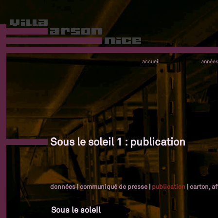
accueil
année
Sous le soleil 1 : publication
données
|
communiqué de presse
|
publication
|
carton, a
Sous le soleil