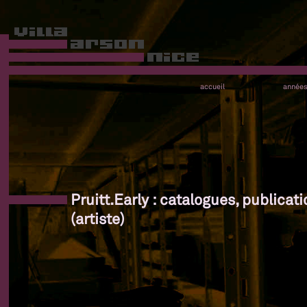
accueil
année
Pruitt.Early : catalogues, publicat
(artiste)