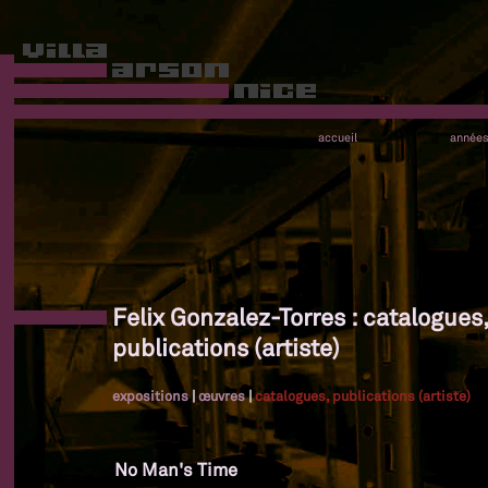
accueil
année
Felix Gonzalez-Torres : catalogues,
publications (artiste)
expositions
|
œuvres
|
catalogues, publications (artiste)
No Man's Time