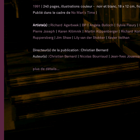
1991
| 240 pages, illustrations couleur - noir et blanc, 18 x 12 cm, f
Publié dans le cadre de
No Man's Time
|
Artiste(s) :
Richard Agerbeek
|
BP
|
Angela Bulloch
|
Sylvie Fleury
|
Pierre Joseph
|
Karen Kilimnik
|
Martin Kippenberger
|
Richard Kon
Ruppersberg
|
Jim Shaw
|
Lily van der Stokker
|
Xavier Veilhan
Directeur(s) de la publication : Christian Bernard
Auteur(s) :
Christian Bernard
|
Nicolas Bourriaud
|
Jean-Yves Jouanna
plus de détails...