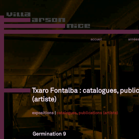
accueil
année
Txaro Fontalba : catalogues, publi
(artiste)
expositions
|
catalogues, publications (artiste)
Germination 9