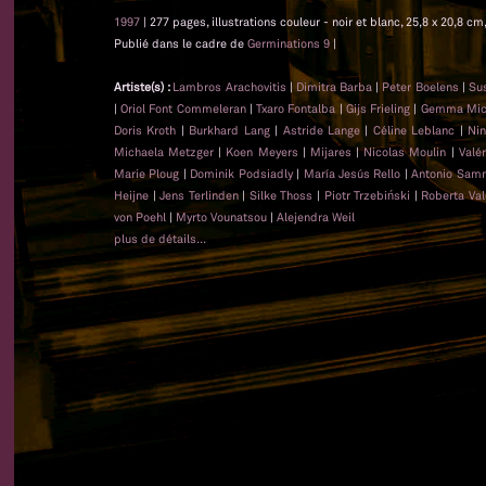
1997
| 277 pages, illustrations couleur - noir et blanc, 25,8 x 20,8 c
Publié dans le cadre de
Germinations 9
|
Artiste(s) :
Lambros Arachovitis
|
Dimitra Barba
|
Peter Boelens
|
Su
|
Oriol Font Commeleran
|
Txaro Fontalba
|
Gijs Frieling
|
Gemma Mica
Doris Kroth
|
Burkhard Lang
|
Astride Lange
|
Céline Leblanc
|
Nin
Michaela Metzger
|
Koen Meyers
|
Mijares
|
Nicolas Moulin
|
Valé
Marie Ploug
|
Dominik Podsiadly
|
María Jesús Rello
|
Antonio Sam
Heijne
|
Jens Terlinden
|
Silke Thoss
|
Piotr Trzebiński
|
Roberta Val
von Poehl
|
Myrto Vounatsou
|
Alejendra Weil
plus de détails...