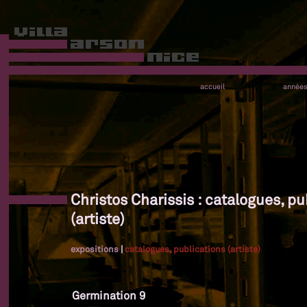
accueil
année
Christos Charissis : catalogues, pu
(artiste)
expositions
|
catalogues, publications (artiste)
Germination 9