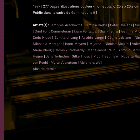
1997
| 277 pages, illustrations couleur - noir et blanc, 25,8 x 20,8 c
Publié dans le cadre de
Germinations 9
|
Artiste(s) :
Lambros Arachovitis
|
Dimitra Barba
|
Peter Boelens
|
Su
|
Oriol Font Commeleran
|
Txaro Fontalba
|
Gijs Frieling
|
Gemma Mica
Doris Kroth
|
Burkhard Lang
|
Astride Lange
|
Céline Leblanc
|
Nin
Michaela Metzger
|
Koen Meyers
|
Mijares
|
Nicolas Moulin
|
Valé
Marie Ploug
|
Dominik Podsiadly
|
María Jesús Rello
|
Antonio Sam
Heijne
|
Jens Terlinden
|
Silke Thoss
|
Piotr Trzebiński
|
Roberta Val
von Poehl
|
Myrto Vounatsou
|
Alejendra Weil
plus de détails...