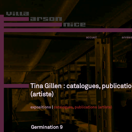
accueil
année
Tina Gillen : catalogues, publicati
(artiste)
expositions
|
catalogues, publications (artiste)
Germination 9