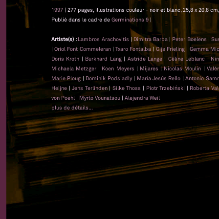
1997
| 277 pages, illustrations couleur - noir et blanc, 25,8 x 20,8 c
Publié dans le cadre de
Germinations 9
|
Artiste(s) :
Lambros Arachovitis
|
Dimitra Barba
|
Peter Boelens
|
Su
|
Oriol Font Commeleran
|
Txaro Fontalba
|
Gijs Frieling
|
Gemma Mica
Doris Kroth
|
Burkhard Lang
|
Astride Lange
|
Céline Leblanc
|
Nin
Michaela Metzger
|
Koen Meyers
|
Mijares
|
Nicolas Moulin
|
Valé
Marie Ploug
|
Dominik Podsiadly
|
María Jesús Rello
|
Antonio Sam
Heijne
|
Jens Terlinden
|
Silke Thoss
|
Piotr Trzebiński
|
Roberta Val
von Poehl
|
Myrto Vounatsou
|
Alejendra Weil
plus de détails...