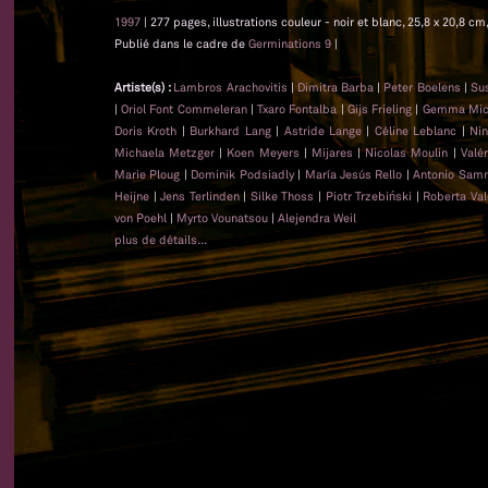
1997
| 277 pages, illustrations couleur - noir et blanc, 25,8 x 20,8 c
Publié dans le cadre de
Germinations 9
|
Artiste(s) :
Lambros Arachovitis
|
Dimitra Barba
|
Peter Boelens
|
Su
|
Oriol Font Commeleran
|
Txaro Fontalba
|
Gijs Frieling
|
Gemma Mica
Doris Kroth
|
Burkhard Lang
|
Astride Lange
|
Céline Leblanc
|
Nin
Michaela Metzger
|
Koen Meyers
|
Mijares
|
Nicolas Moulin
|
Valé
Marie Ploug
|
Dominik Podsiadly
|
María Jesús Rello
|
Antonio Sam
Heijne
|
Jens Terlinden
|
Silke Thoss
|
Piotr Trzebiński
|
Roberta Val
von Poehl
|
Myrto Vounatsou
|
Alejendra Weil
plus de détails...