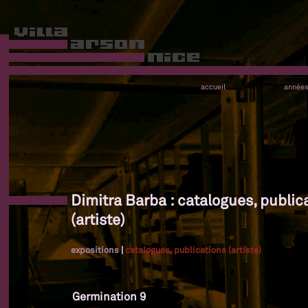
accueil
année
Dimitra Barba : catalogues, public
(artiste)
expositions
|
catalogues, publications (artiste)
Germination 9