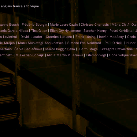
m, anglais français tchèque
sanne Bosch
|
Frédéric Bourgin
|
Marie Laure Cazin
|
Christos Charissis
|
Mária Chilf
|
Ola
ela Garcia Hijosa
|
Tina Gillen
|
Ellen Gry Hyllemose
|
Stephen Kenny
|
Pavel Korbička
|
a Levinthal
|
David Liaudet
|
Caterina Luciano
|
Frank Lüsing
|
István Madácsy
|
Chelo
rie Mréjen
|
Manu Muniategi-Andikoetxea
|
Simone Eva Neidhard
|
Paul O'Neill
|
Hunor 
martano
|
Šárka Sedláčková
|
Marco Boggio Sella
|
Judith Stage
|
Grzegorz Sztwiertnia
|
entinetti
|
Mieke van Schaijk
|
Alicia Martín Villanueva
|
Filemon Vogl
|
Fiona Volquardse