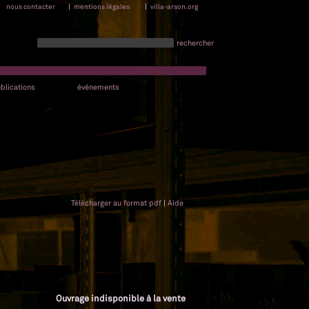
nous contacter
|
mentions légales
|
villa-arson.org
rechercher
blications
événements
Télécharger au format pdf
|
Aide
Ouvrage indisponible à la vente