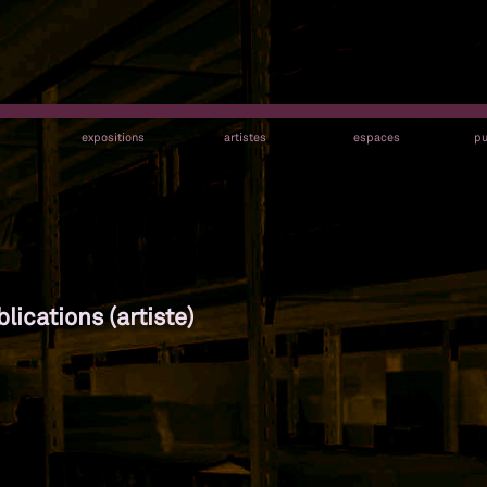
s
expositions
artistes
espaces
pu
lications (artiste)