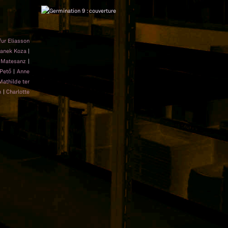
fur Eliasson
Janek Koza
|
 Matesanz
|
Pető
|
Anne
Mathilde ter
n
|
Charlotte