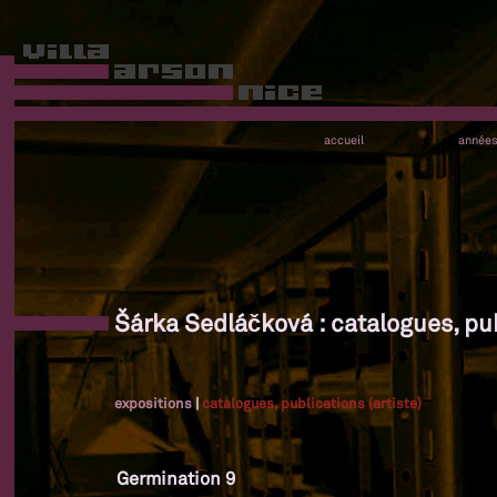
accueil
année
Šárka Sedláčková : catalogues, pub
expositions
|
catalogues, publications (artiste)
Germination 9