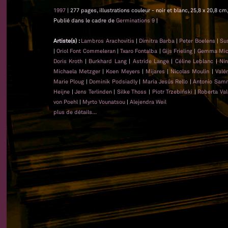
1997
| 277 pages, illustrations couleur - noir et blanc, 25,8 x 20,8 c
Publié dans le cadre de
Germinations 9
|
Artiste(s) :
Lambros Arachovitis
|
Dimitra Barba
|
Peter Boelens
|
Su
|
Oriol Font Commeleran
|
Txaro Fontalba
|
Gijs Frieling
|
Gemma Mica
Doris Kroth
|
Burkhard Lang
|
Astride Lange
|
Céline Leblanc
|
Nin
Michaela Metzger
|
Koen Meyers
|
Mijares
|
Nicolas Moulin
|
Valé
Marie Ploug
|
Dominik Podsiadly
|
María Jesús Rello
|
Antonio Sam
Heijne
|
Jens Terlinden
|
Silke Thoss
|
Piotr Trzebiński
|
Roberta Val
von Poehl
|
Myrto Vounatsou
|
Alejendra Weil
plus de détails...