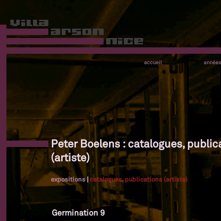
accueil
année
Peter Boelens : catalogues, public
(artiste)
expositions
|
catalogues, publications (artiste)
Germination 9