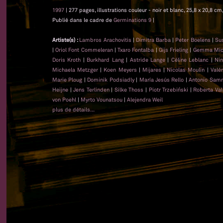
1997
| 277 pages, illustrations couleur - noir et blanc, 25,8 x 20,8 c
Publié dans le cadre de
Germinations 9
|
Artiste(s) :
Lambros Arachovitis
|
Dimitra Barba
|
Peter Boelens
|
Su
|
Oriol Font Commeleran
|
Txaro Fontalba
|
Gijs Frieling
|
Gemma Mica
Doris Kroth
|
Burkhard Lang
|
Astride Lange
|
Céline Leblanc
|
Nin
Michaela Metzger
|
Koen Meyers
|
Mijares
|
Nicolas Moulin
|
Valé
Marie Ploug
|
Dominik Podsiadly
|
María Jesús Rello
|
Antonio Sam
Heijne
|
Jens Terlinden
|
Silke Thoss
|
Piotr Trzebiński
|
Roberta Val
von Poehl
|
Myrto Vounatsou
|
Alejendra Weil
plus de détails...