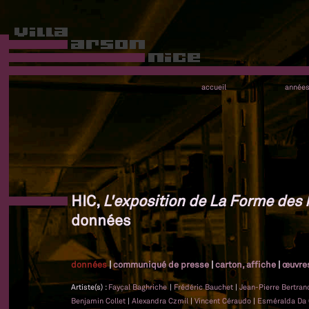
accueil
année
HIC,
L'exposition de La Forme des 
données
données
|
communiqué de presse
|
carton, affiche
|
œuvre
Artiste(s) :
Fayçal Baghriche
|
Frédéric Bauchet
|
Jean-Pierre Bertra
Benjamin Collet
|
Alexandra Czmil
|
Vincent Céraudo
|
Esméralda Da