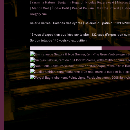
|
Yasmina Hatem
|
Benjamin Hugard
|
Nicolas Kozerawski
|
Nicolas 
|
Marion Orel
|
Élodie Petit
|
Pascal Poulain
|
Maxime Rizard
|
Ludo
Grégory Niel
Galerie Carrée | Galeries des cyprès | Galeries du patio du 19/11/201
13 vues d'exposition publiées sur le site | 132 vues d'exposition nu
Soit un total de 145 vue(s) d'exposition