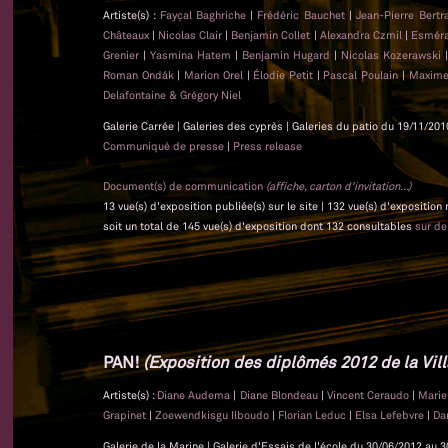
Artiste(s) :
Fayçal Baghriche
|
Frédéric Bauchet
|
Jean-Pierre Bert
Châteaux
|
Nicolas Clair
|
Benjamin Collet
|
Alexandra Czmil
|
Esméra
Grenier
|
Yasmina Hatem
|
Benjamin Hugard
|
Nicolas Kozerawski
Roman Ondák
|
Marion Orel
|
Élodie Petit
|
Pascal Poulain
|
Maxime
Delafontaine & Grégory Niel
Galerie Carrée | Galeries des cyprès | Galeries du patio du 19/11/201
Communiqué de presse
|
Press release
Document(s) de communication
(affiche, carton d'invitation...)
13 vue(s) d'exposition publiée(s) sur le site | 132 vue(s) d'exposition
soit un total de 145 vue(s) d'exposition dont 132 consultables
sur d
PAN!
(Exposition des diplômés 2012 de la Vill
Artiste(s) :
Diane Audema
|
Diane Blondeau
|
Vincent Ceraudo
|
Marie
Grapinet
|
Zoewendkisgu Ilboudo
|
Florian Leduc
|
Elsa Lefebvre
|
Da
Galerie de la Marine | Galerie d'Essais de l'école du 30/06/2012 au 3