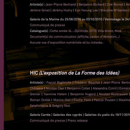
Artiste(s) :
Jean-Pierre Bertrand
|
Benjamin Bichard
|
Zoé Bornot
|
An
Jérôme Grivel
|
Jérémy Hudry
|
Eun Yeoung Lee
|
Maryline M'Gaides
Galerie de la Marine du 25/06/2010 au 03/10/2010 | Vernissage le 24/
Communiqué de presse
Catalogue(s) :
Cette année là...
Diplômés 2010, Villa Arson, Nice
Document(s) de communication
(affiche, carton d'invitation...)
Aucune vue d'exposition numérisée et/ou indexée
.
HIC
(L'exposition de La Forme des Idées)
Artiste(s) :
Fayçal Baghriche
|
Frédéric Bauchet
|
Jean-Pierre Bert
Châteaux
|
Nicolas Clair
|
Benjamin Collet
|
Alexandra Czmil
|
Esméra
Grenier
|
Yasmina Hatem
|
Benjamin Hugard
|
Nicolas Kozerawski
Roman Ondák
|
Marion Orel
|
Élodie Petit
|
Pascal Poulain
|
Maxime
Delafontaine & Grégory Niel
Galerie Carrée | Galeries des cyprès | Galeries du patio du 19/11/201
Communiqué de presse
|
Press release