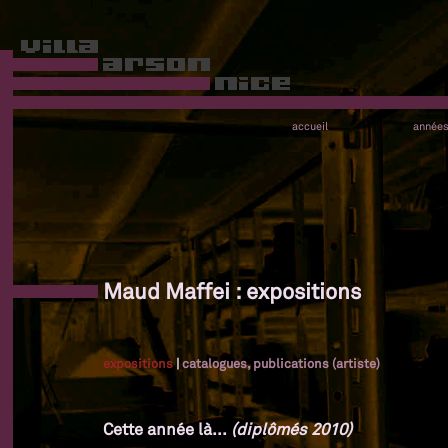
accueil
année
Maud Maffei : expositions
expositions
|
catalogues, publications (artiste)
Cette année là...
(diplômés 2010)