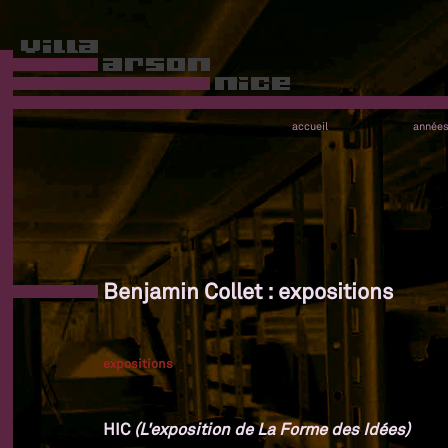
accueil
année
Benjamin Collet : expositions
expositions
HIC
(L'exposition de La Forme des Idées)