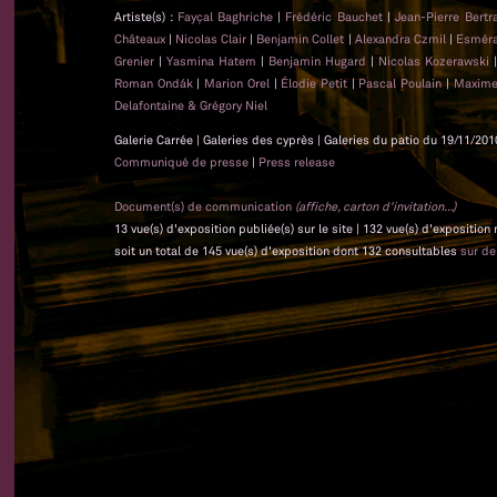
Artiste(s) :
Fayçal Baghriche
|
Frédéric Bauchet
|
Jean-Pierre Bert
Châteaux
|
Nicolas Clair
|
Benjamin Collet
|
Alexandra Czmil
|
Esméra
Grenier
|
Yasmina Hatem
|
Benjamin Hugard
|
Nicolas Kozerawski
Roman Ondák
|
Marion Orel
|
Élodie Petit
|
Pascal Poulain
|
Maxime
Delafontaine & Grégory Niel
Galerie Carrée | Galeries des cyprès | Galeries du patio du 19/11/201
Communiqué de presse
|
Press release
Document(s) de communication
(affiche, carton d'invitation...)
13 vue(s) d'exposition publiée(s) sur le site | 132 vue(s) d'exposition
soit un total de 145 vue(s) d'exposition dont 132 consultables
sur d