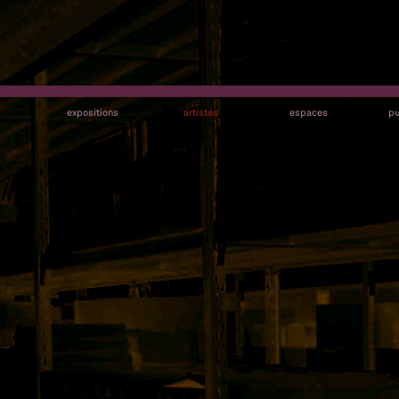
s
expositions
artistes
espaces
pu