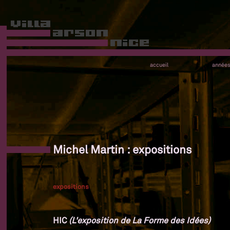
accueil
année
Michel Martin : expositions
expositions
HIC
(L'exposition de La Forme des Idées)