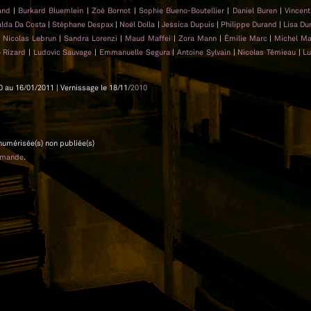
rand
|
Burkard Bluemlein
|
Zoé Bornot
|
Sophie Bueno-Boutellier
|
Daniel Buren
|
Vincen
lda Da Costa
|
Stéphane Despax
|
Noël Dolla
|
Jessica Dupuis
|
Philippe Durand
|
Lisa Du
|
Nicolas Lebrun
|
Sandra Lorenzi
|
Maud Maffei
|
Zora Mann
|
Émilie Marc
|
Michel Ma
 Rizard
|
Ludovic Sauvage
|
Emmanuelle Segura
|
Antoine Sylvain
|
Nicolas Témieau
|
Lu
0 au 16/01/2011 | Vernissage le 18/11/
2010
 numérisée(s) non publiée(s)
emande
.