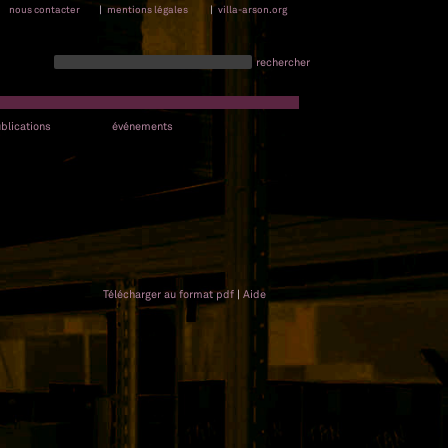
nous contacter
|
mentions légales
|
villa-arson.org
rechercher
blications
événements
Télécharger au format pdf
|
Aide