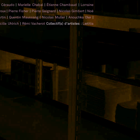
t Céraudo
|
Marielle Chabal
|
Étienne Chambaud
|
Lorraine
roux
|
Pierre Fisher
|
Pierre Gaignard
|
Nicolas Gimbert
|
Noé
rtin
|
Quentin Maussang
|
Nicolas Muller
|
Anouchka Oler
|
cille Uhlrich
|
Rémi Vacherot
Collectif(s) d'artistes :
Lætitia