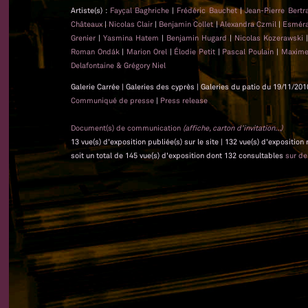
Artiste(s) :
Fayçal Baghriche
|
Frédéric Bauchet
|
Jean-Pierre Bert
Châteaux
|
Nicolas Clair
|
Benjamin Collet
|
Alexandra Czmil
|
Esméra
Grenier
|
Yasmina Hatem
|
Benjamin Hugard
|
Nicolas Kozerawski
Roman Ondák
|
Marion Orel
|
Élodie Petit
|
Pascal Poulain
|
Maxime
Delafontaine & Grégory Niel
Galerie Carrée | Galeries des cyprès | Galeries du patio du 19/11/201
Communiqué de presse
|
Press release
Document(s) de communication
(affiche, carton d'invitation...)
13 vue(s) d'exposition publiée(s) sur le site | 132 vue(s) d'exposition
soit un total de 145 vue(s) d'exposition dont 132 consultables
sur d