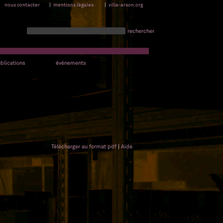
nous contacter
|
mentions légales
|
villa-arson.org
rechercher
blications
événements
Télécharger au format pdf
|
Aide