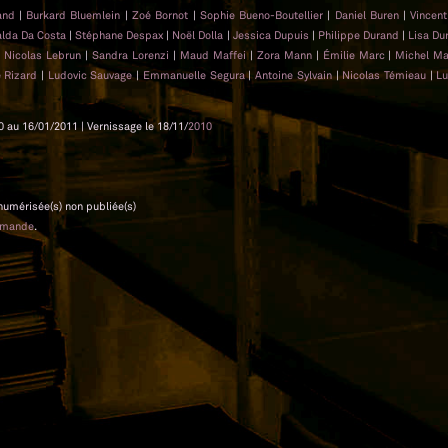
rand
|
Burkard Bluemlein
|
Zoé Bornot
|
Sophie Bueno-Boutellier
|
Daniel Buren
|
Vincen
lda Da Costa
|
Stéphane Despax
|
Noël Dolla
|
Jessica Dupuis
|
Philippe Durand
|
Lisa Du
|
Nicolas Lebrun
|
Sandra Lorenzi
|
Maud Maffei
|
Zora Mann
|
Émilie Marc
|
Michel Ma
 Rizard
|
Ludovic Sauvage
|
Emmanuelle Segura
|
Antoine Sylvain
|
Nicolas Témieau
|
Lu
0 au 16/01/2011 | Vernissage le 18/11/
2010
 numérisée(s) non publiée(s)
emande
.