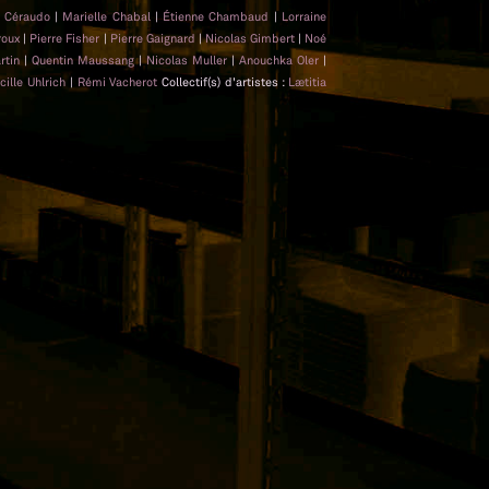
t Céraudo
|
Marielle Chabal
|
Étienne Chambaud
|
Lorraine
roux
|
Pierre Fisher
|
Pierre Gaignard
|
Nicolas Gimbert
|
Noé
rtin
|
Quentin Maussang
|
Nicolas Muller
|
Anouchka Oler
|
cille Uhlrich
|
Rémi Vacherot
Collectif(s) d'artistes :
Lætitia