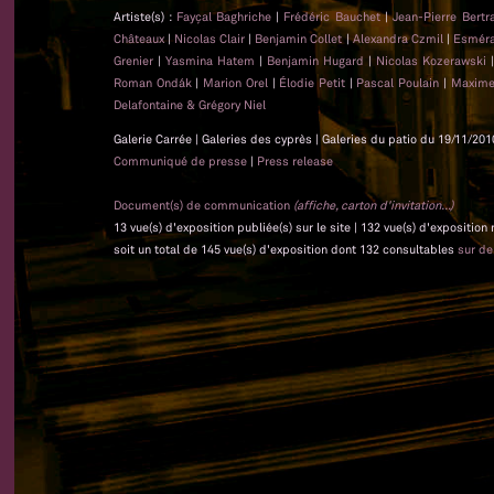
Artiste(s) :
Fayçal Baghriche
|
Frédéric Bauchet
|
Jean-Pierre Bert
Châteaux
|
Nicolas Clair
|
Benjamin Collet
|
Alexandra Czmil
|
Esméra
Grenier
|
Yasmina Hatem
|
Benjamin Hugard
|
Nicolas Kozerawski
Roman Ondák
|
Marion Orel
|
Élodie Petit
|
Pascal Poulain
|
Maxime
Delafontaine & Grégory Niel
Galerie Carrée | Galeries des cyprès | Galeries du patio du 19/11/201
Communiqué de presse
|
Press release
Document(s) de communication
(affiche, carton d'invitation...)
13 vue(s) d'exposition publiée(s) sur le site | 132 vue(s) d'exposition
soit un total de 145 vue(s) d'exposition dont 132 consultables
sur d