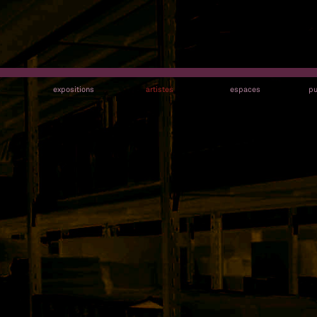
s
expositions
artistes
espaces
pu