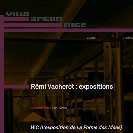
accueil
année
Rémi Vacherot : expositions
expositions
|
œuvres
HIC
(L'exposition de La Forme des Idées)