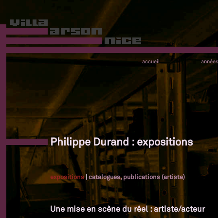
accueil
année
Philippe Durand : expositions
expositions
|
catalogues, publications (artiste)
Une mise en scène du réel : artiste/acteur