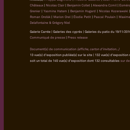
Châteaux
|
Nicolas Clair
|
Benjamin Collet
|
Alexandra Czmil
|
Esméra
Grenier
|
Yasmina Hatem
|
Benjamin Hugard
|
Nicolas Kozerawski
Roman Ondák
|
Marion Orel
|
Élodie Petit
|
Pascal Poulain
|
Maxime
Delafontaine & Grégory Niel
Galerie Carrée | Galeries des cyprès | Galeries du patio du 19/11/201
Communiqué de presse
|
Press release
Document(s) de communication
(affiche, carton d'invitation...)
13 vue(s) d'exposition publiée(s) sur le site | 132 vue(s) d'exposition
soit un total de 145 vue(s) d'exposition dont 132 consultables
sur d