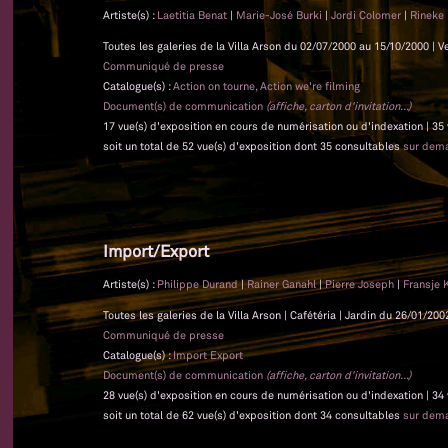
Artiste(s) :
Laetitia Benat
|
Marie-José Burki
|
Jordi Colomer
|
Rineke 
Toutes les galeries de la Villa Arson du 02/07/2000 au 15/10/2000 | V
Communiqué de presse
Catalogue(s) :
Action on tourne, Action we're filming
Document(s) de communication
(affiche, carton d'invitation...)
17 vue(s) d'exposition en cours de numérisation ou d'indexation | 35
soit un total de 52 vue(s) d'exposition dont 35 consultables
sur dem
Import/Export
Artiste(s) :
Philippe Durand
|
Rainer Ganahl
|
Pierre Joseph
|
Fransje 
Toutes les galeries de la Villa Arson | Cafétéria | Jardin du 26/01/20
Communiqué de presse
Catalogue(s) :
Import Export
Document(s) de communication
(affiche, carton d'invitation...)
28 vue(s) d'exposition en cours de numérisation ou d'indexation | 34
soit un total de 62 vue(s) d'exposition dont 34 consultables
sur dem