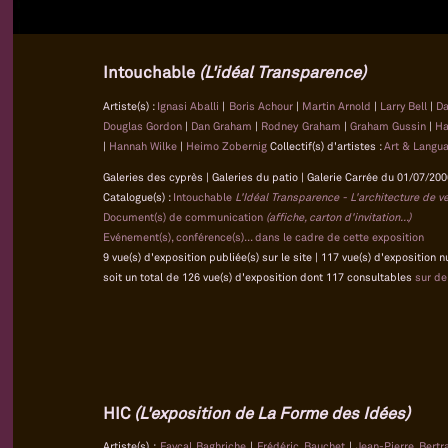
Intouchable
(L'idéal Transparence)
Artiste(s) :
Ignasi Aballi
|
Boris Achour
|
Martin Arnold
|
Larry Bell
|
Da
Douglas Gordon
|
Dan Graham
|
Rodney Graham
|
Graham Gussin
|
Ha
|
Hannah Wilke
|
Heimo Zobernig
Collectif(s) d'artistes :
Art & Langu
Galeries des cyprès | Galeries du patio | Galerie Carrée du 01/07/200
Catalogue(s) :
Intouchable
L'Idéal Transparence - L'architecture de v
Document(s) de communication
(affiche, carton d'invitation...)
Evénement(s), conférence(s)... dans le cadre de cette exposition
9 vue(s) d'exposition publiée(s) sur le site | 117 vue(s) d'exposition 
soit un total de 126 vue(s) d'exposition dont 117 consultables
sur d
HIC
(L'exposition de La Forme des Idées)
Artiste(s) :
Fayçal Baghriche
|
Frédéric Bauchet
|
Jean-Pierre Bert