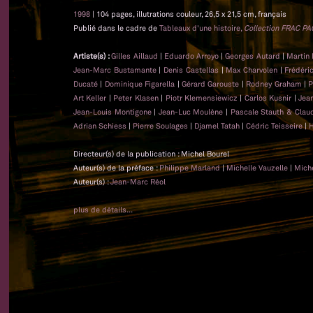
1998
| 104 pages, illutrations couleur, 26,5 x 21,5 cm, français
Publié dans le cadre de
Tableaux d'une histoire,
Collection FRAC PA
Artiste(s) :
Gilles Aillaud
|
Eduardo Arroyo
|
Georges Autard
|
Martin 
Jean-Marc Bustamante
|
Denis Castellas
|
Max Charvolen
|
Frédéri
Ducaté
|
Dominique Figarella
|
Gérard Garouste
|
Rodney Graham
|
P
Art Keller
|
Peter Klasen
|
Piotr Klemensiewicz
|
Carlos Kusnir
|
Jea
Jean-Louis Montigone
|
Jean-Luc Moulène
|
Pascale Stauth & Clau
Adrian Schiess
|
Pierre Soulages
|
Djamel Tatah
|
Cédric Teisseire
|
H
Directeur(s) de la publication : Michel Bourel
Auteur(s) de la préface :
Philippe Marland
|
Michelle Vauzelle
|
Miche
Auteur(s) :
Jean-Marc Réol
plus de détails...