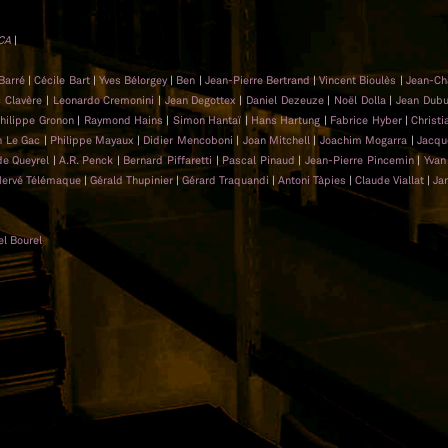
CA
|
Barré
|
Cécile Bart
|
Yves Bélorgey
|
Ben
|
Jean-Pierre Bertrand
|
Vincent Bioulès
|
Jean-Cha
c Clavère
|
Leonardo Cremonini
|
Jean Degottex
|
Daniel Dezeuze
|
Noël Dolla
|
Jean Dubu
hilippe Gronon
|
Raymond Hains
|
Simon Hantaï
|
Hans Hartung
|
Fabrice Hyber
|
Christi
n Le Gac
|
Philippe Mayaux
|
Didier Mencoboni
|
Joan Mitchell
|
Joachim Mogarra
|
Jacqu
de Queyrel
|
A.R. Penck
|
Bernard Piffaretti
|
Pascal Pinaud
|
Jean-Pierre Pincemin
|
Yvan
ervé Télémaque
|
Gérald Thupinier
|
Gérard Traquandi
|
Antoni Tàpies
|
Claude Viallat
|
Ja
l Bourel