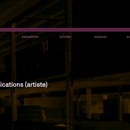
s
expositions
artistes
espaces
pu
ications (artiste)