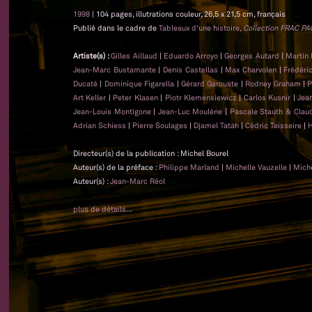
1998
| 104 pages, illutrations couleur, 26,5 x 21,5 cm, français
Publié dans le cadre de
Tableaux d'une histoire,
Collection FRAC PA
Artiste(s) :
Gilles Aillaud
|
Eduardo Arroyo
|
Georges Autard
|
Martin 
Jean-Marc Bustamante
|
Denis Castellas
|
Max Charvolen
|
Frédéri
Ducaté
|
Dominique Figarella
|
Gérard Garouste
|
Rodney Graham
|
P
Art Keller
|
Peter Klasen
|
Piotr Klemensiewicz
|
Carlos Kusnir
|
Jea
Jean-Louis Montigone
|
Jean-Luc Moulène
|
Pascale Stauth & Clau
Adrian Schiess
|
Pierre Soulages
|
Djamel Tatah
|
Cédric Teisseire
|
H
Directeur(s) de la publication : Michel Bourel
Auteur(s) de la préface :
Philippe Marland
|
Michelle Vauzelle
|
Miche
Auteur(s) :
Jean-Marc Réol
plus de détails...