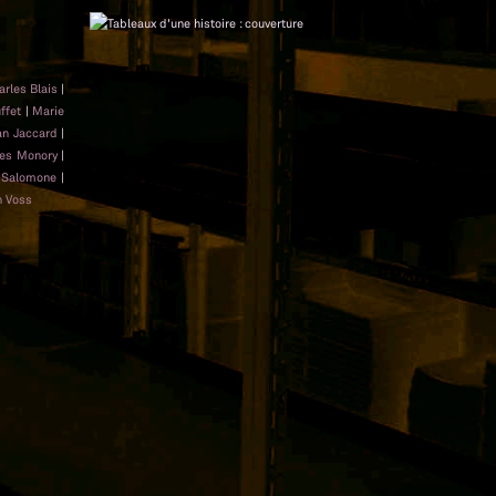
rles Blais
|
ffet
|
Marie
an Jaccard
|
es Monory
|
 Salomone
|
n Voss