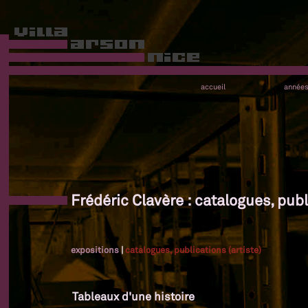
accueil
année
Frédéric Clavère : catalogues, publ
expositions
|
catalogues, publications (artiste)
Tableaux d'une histoire