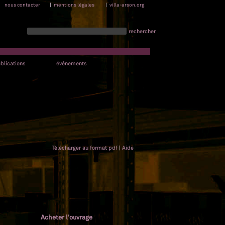
nous contacter
|
mentions légales
|
villa-arson.org
rechercher
blications
événements
Télécharger au format pdf
|
Aide
Acheter l'ouvrage