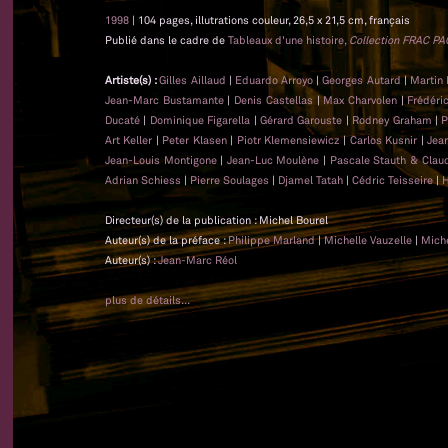
1998
| 104 pages, illutrations couleur, 26,5 x 21,5 cm, français
Publié dans le cadre de
Tableaux d'une histoire,
Collection FRAC PA
Artiste(s) :
Gilles Aillaud
|
Eduardo Arroyo
|
Georges Autard
|
Martin 
Jean-Marc Bustamante
|
Denis Castellas
|
Max Charvolen
|
Frédéri
Ducaté
|
Dominique Figarella
|
Gérard Garouste
|
Rodney Graham
|
P
Art Keller
|
Peter Klasen
|
Piotr Klemensiewicz
|
Carlos Kusnir
|
Jea
Jean-Louis Montigone
|
Jean-Luc Moulène
|
Pascale Stauth & Clau
Adrian Schiess
|
Pierre Soulages
|
Djamel Tatah
|
Cédric Teisseire
|
H
Directeur(s) de la publication : Michel Bourel
Auteur(s) de la préface :
Philippe Marland
|
Michelle Vauzelle
|
Miche
Auteur(s) :
Jean-Marc Réol
plus de détails...