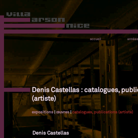
accueil
année
Denis Castellas : catalogues, publ
(artiste)
expositions
|
œuvres
|
catalogues, publications (artiste)
Denis Castellas