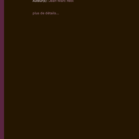
Auteur(s) :
Jean-Marc Réol
plus de détails...