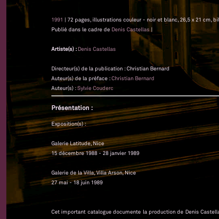
1991
| 72 pages, illustrations couleur - noir et blanc, 26,5 x 21 cm, bi
Publié dans le cadre de
Denis Castellas
|
Artiste(s) :
Denis Castellas
Directeur(s) de la publication : Christian Bernard
Auteur(s) de la préface :
Christian Bernard
Auteur(s) :
Sylvie Couderc
Présentation :
Exposition(s) :
Galerie Latitude, Nice
15 décembre 1988 - 28 janvier 1989
Galerie de la Villa, Villa Arson, Nice
27 mai - 18 juin 1989
Cet important catalogue documente la production de Denis Castellas