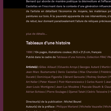
Bernard qui aborde de manière poétique la désinvolture et l’effacem
Castellas en l’inscrivant dans le contexte d’une génération influenc
de l’artiste en détaillant l’économie de moyens, les matériaux 
peintures sur bois. À la pauvreté apparente de ces interventions, s’
de rebut, leur donnant paradoxalement l’allure de reliques précieu
plus de détails...
Tableaux d'une histoire
1998
| 104 pages, illutrations couleur, 26,5 x 21,5 cm, français
Publié dans le cadre de
Tableaux d'une histoire,
Collection FRAC PA
Artiste(s) :
Gilles Aillaud
|
Eduardo Arroyo
|
Georges Autard
|
Martin 
Jean-Marc Bustamante
|
Denis Castellas
|
Max Charvolen
|
Frédéri
Ducaté
|
Dominique Figarella
|
Gérard Garouste
|
Rodney Graham
|
P
Art Keller
|
Peter Klasen
|
Piotr Klemensiewicz
|
Carlos Kusnir
|
Jea
Jean-Louis Montigone
|
Jean-Luc Moulène
|
Pascale Stauth & Clau
Adrian Schiess
|
Pierre Soulages
|
Djamel Tatah
|
Cédric Teisseire
|
H
Directeur(s) de la publication : Michel Bourel
Auteur(s) de la préface :
Philippe Marland
|
Michelle Vauzelle
|
Miche