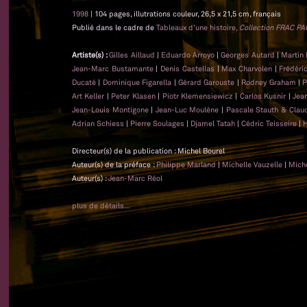
1998
| 104 pages, illutrations couleur, 26,5 x 21,5 cm, français
Publié dans le cadre de
Tableaux d'une histoire,
Collection FRAC PA
Artiste(s) :
Gilles Aillaud
|
Eduardo Arroyo
|
Georges Autard
|
Martin 
Jean-Marc Bustamante
|
Denis Castellas
|
Max Charvolen
|
Frédéri
Ducaté
|
Dominique Figarella
|
Gérard Garouste
|
Rodney Graham
|
P
Art Keller
|
Peter Klasen
|
Piotr Klemensiewicz
|
Carlos Kusnir
|
Jea
Jean-Louis Montigone
|
Jean-Luc Moulène
|
Pascale Stauth & Clau
Adrian Schiess
|
Pierre Soulages
|
Djamel Tatah
|
Cédric Teisseire
|
H
Directeur(s) de la publication : Michel Bourel
Auteur(s) de la préface :
Philippe Marland
|
Michelle Vauzelle
|
Miche
Auteur(s) :
Jean-Marc Réol
plus de détails...