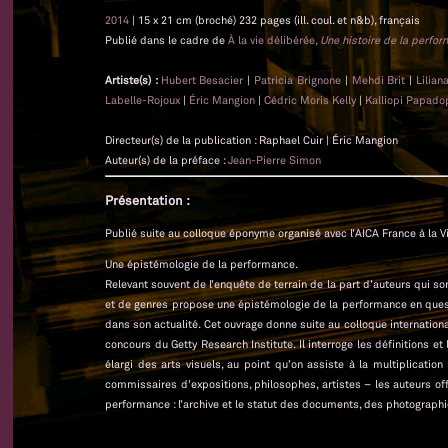
2014
| 15 x 21 cm (broché) 232 pages (ill. coul. et n&b), français
Publié dans le cadre de
À la vie délibérée,
Une histoire de la perfo
Artiste(s) :
Hubert Besacier
|
Patricia Brignone
|
Mehdi Brit
|
Lilian
Labelle-Rojoux
|
Éric Mangion
|
Cédric Moris Kelly
|
Kalliopi Papado
Directeur(s) de la publication : Raphael Cuir | Éric Mangion
Auteur(s) de la préface :
Jean-Pierre Simon
Présentation :
Publié suite au colloque éponyme organisé avec l’AICA France à la Vi
Une épistémologie de la performance.
Relevant souvent de l’enquête de terrain de la part d’auteurs qui son
et de genres propose une épistémologie de la performance en quest
dans son actualité. Cet ouvrage donne suite au colloque international
concours du Getty Research Institute. Il interroge les définitions e
élargi des arts visuels, au point qu’on assiste à la multiplication
commissaires d’expositions, philosophes, artistes – les auteurs o
performance : l’archive et le statut des documents, des photographie