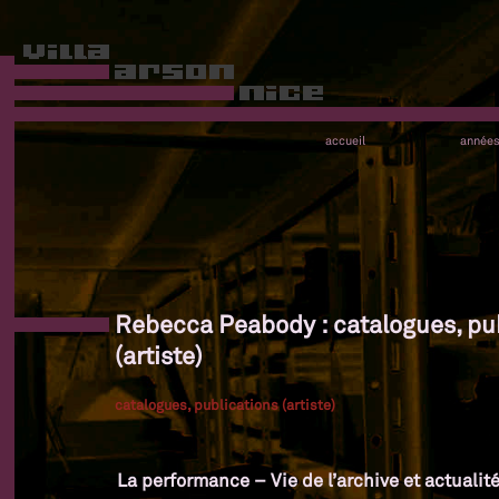
accueil
année
Rebecca Peabody : catalogues, pu
(artiste)
catalogues, publications (artiste)
La performance – Vie de l’archive et actualit