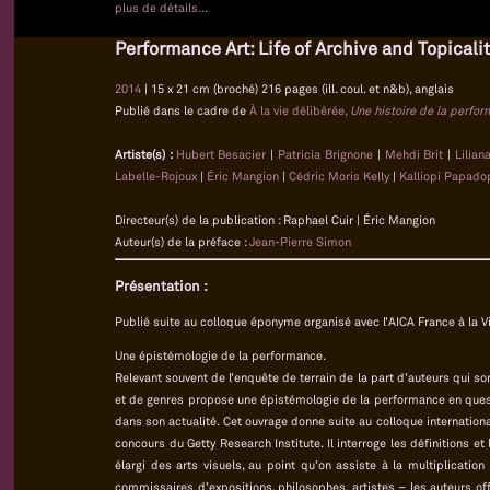
plus de détails...
Performance Art: Life of Archive and Topicali
2014
| 15 x 21 cm (broché) 216 pages (ill. coul. et n&b), anglais
Publié dans le cadre de
À la vie délibérée,
Une histoire de la perfo
Artiste(s) :
Hubert Besacier
|
Patricia Brignone
|
Mehdi Brit
|
Lilian
Labelle-Rojoux
|
Éric Mangion
|
Cédric Moris Kelly
|
Kalliopi Papado
Directeur(s) de la publication : Raphael Cuir | Éric Mangion
Auteur(s) de la préface :
Jean-Pierre Simon
Présentation :
Publié suite au colloque éponyme organisé avec l’AICA France à la Vi
Une épistémologie de la performance.
Relevant souvent de l’enquête de terrain de la part d’auteurs qui son
et de genres propose une épistémologie de la performance en quest
dans son actualité. Cet ouvrage donne suite au colloque international
concours du Getty Research Institute. Il interroge les définitions e
élargi des arts visuels, au point qu’on assiste à la multiplication
commissaires d’expositions, philosophes, artistes – les auteurs o