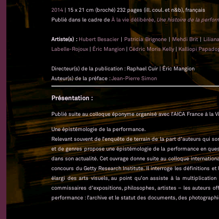
2014
| 15 x 21 cm (broché) 232 pages (ill. coul. et n&b), français
Publié dans le cadre de
À la vie délibérée,
Une histoire de la perfo
Artiste(s) :
Hubert Besacier
|
Patricia Brignone
|
Mehdi Brit
|
Lilian
Labelle-Rojoux
|
Éric Mangion
|
Cédric Moris Kelly
|
Kalliopi Papado
Directeur(s) de la publication : Raphael Cuir | Éric Mangion
Auteur(s) de la préface :
Jean-Pierre Simon
Présentation :
Publié suite au colloque éponyme organisé avec l’AICA France à la Vi
Une épistémologie de la performance.
Relevant souvent de l’enquête de terrain de la part d’auteurs qui son
et de genres propose une épistémologie de la performance en quest
dans son actualité. Cet ouvrage donne suite au colloque international
concours du Getty Research Institute. Il interroge les définitions e
élargi des arts visuels, au point qu’on assiste à la multiplication
commissaires d’expositions, philosophes, artistes – les auteurs o
performance : l’archive et le statut des documents, des photographie