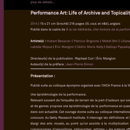
plus de détails...
Performance Art: Life of Archive and Topicali
2014
| 15 x 21 cm (broché) 216 pages (ill. coul. et n&b), anglais
Publié dans le cadre de
À la vie délibérée,
Une histoire de la perfo
Artiste(s) :
Hubert Besacier
|
Patricia Brignone
|
Mehdi Brit
|
Lilian
Labelle-Rojoux
|
Éric Mangion
|
Cédric Moris Kelly
|
Kalliopi Papado
Directeur(s) de la publication : Raphael Cuir | Éric Mangion
Auteur(s) de la préface :
Jean-Pierre Simon
Présentation :
Publié suite au colloque éponyme organisé avec l’AICA France à la Vi
Une épistémologie de la performance.
Relevant souvent de l’enquête de terrain de la part d’auteurs qui son
et de genres propose une épistémologie de la performance en quest
dans son actualité. Cet ouvrage donne suite au colloque international
concours du Getty Research Institute. Il interroge les définitions e
élargi des arts visuels, au point qu’on assiste à la multiplication
commissaires d’expositions, philosophes, artistes – les auteurs o